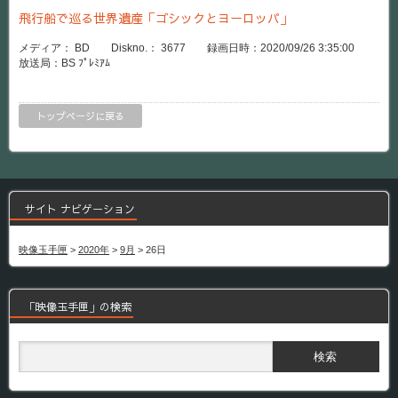
飛行船で巡る世界遺産「ゴシックとヨーロッパ」
メディア： BD Diskno.： 3677 録画日時：2020/09/26 3:35:00
放送局：BS ﾌﾟﾚﾐｱﾑ
トップページに戻る
サイト ナビゲーション
映像玉手匣
>
2020年
>
9月
>
26日
「映像玉手匣」の検索