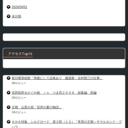
2024/04/01
未分類
アクセスTop10
新日曜美術館「簡素にして品格あり 建築家・吉村順三の仕事」
3件のビュー
吉田拓郎＆かぐや姫 ｉｎ つま恋２００６ 総集編 前編
2件のビュー
京都 山里の宿「花背の夏の物語」
1件のビュー
ＮＨＫ特集 シルクロード 第２部（１２）「草原の王都～サマルカンド・ブ
ハラ」