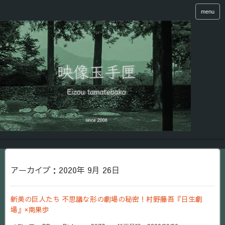
menu
アーカイブ：2020年 9月 26日
新美の巨人たち 不思議な形の劇場の秘密！村野藤吾『日生劇
場』×南果歩