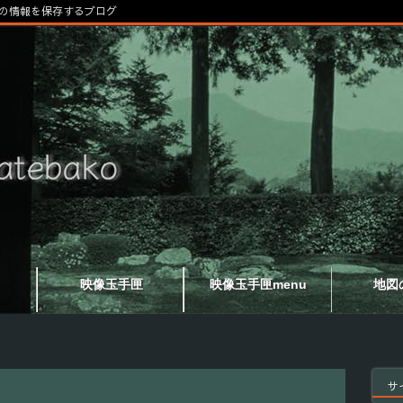
の情報を保存するブログ
映像玉手匣
映像玉手匣menu
地図
サ