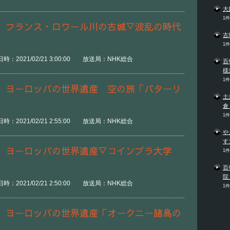
大
1
 フランス・ロワール川の古城▽波乱の時代
古
1
時：2021/02/21 3:00:00 放送局：NHK総合
百
様
1
 ヨーロッパの世界遺産 空の旅「バターリ
土
倉
1
時：2021/02/21 2:55:00 放送局：NHK総合
や
す
 ヨーロッパの世界遺産▽コインブラ大学
1
百
院
時：2021/02/21 2:50:00 放送局：NHK総合
1
 ヨーロッパの世界遺産「オークニー諸島の