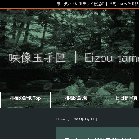
毎日流れているテレビ放送の中で気になった番組
徘徊の記憶 Top
徘徊の記憶
日日是写真
Home
2021年 2月 21日