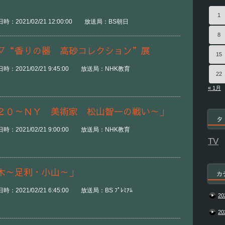
1
：2021/02/21 12:00:00 放送局：BS朝日
8
▽“香りの器 高砂コレクション”展
15
時：2021/02/21 9:45:00 放送局：NHK教育
22
« 1月
２０～ＮＹ 美術家 松山智一の戦い～」
タ
時：2021/02/21 9:00:00 放送局：NHK教育
TV
木～足利・小山～」
カ
2021/02/21 6:45:00 放送局：BS ﾌﾟﾚﾐｱﾑ
20
20