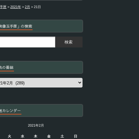
手匣
>
2021年
>
2月
>
21日
映像玉手匣」の検索
去の番組
送カレンダー
2021年2月
火
水
木
金
土
日