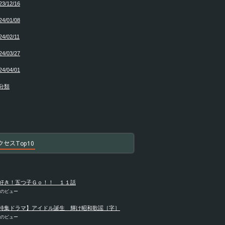
23/12/16
24/01/08
24/02/11
24/03/27
24/04/01
分類
クセスTop10
好き！五つ子Ｇｏ！！ １１話
件のビュー
特集ドラマ】アイドル誕生 輝け昭和歌謡［字］
件のビュー