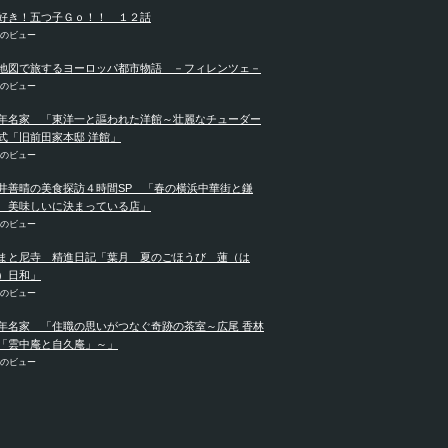
好き！五つ子Ｇｏ！！ １２話
件のビュー
地図で旅するヨーロッパ都市物語 －フィレンツェ－
件のビュー
年名家 「東洋一と謳われた洋館～壮麗なチューダー
式「旧前田家本邸 洋館」
件のビュー
井善晴の美食探訪４時間SP 「春の横浜中華街と鎌
 美味しいに決まっている店」
件のビュー
まと尼寺 精進日記「葉月 夏のごほうび 蓮（は
）日和」
件のビュー
年名家 「住職の思いがつなぐ奇跡の茶室～広尾 香林
「雲中庵と自久庵」～」
件のビュー