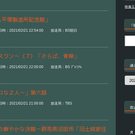
映像玉
ム平塚製造所記念館」
「
：2021/02/21 22:54:00 放送局：BS朝日
スワン～（７）「さらば、青柳」
過
2021/02/21 22:00:00 放送局：BS ﾌﾟﾚﾐｱﾑ
過
去
の
コな２人～」第六話
番
組
：2021/02/21 21:00:00 放送局：TBS
放
の鮮やかな洋館～群馬県沼田市「旧土岐家住
月