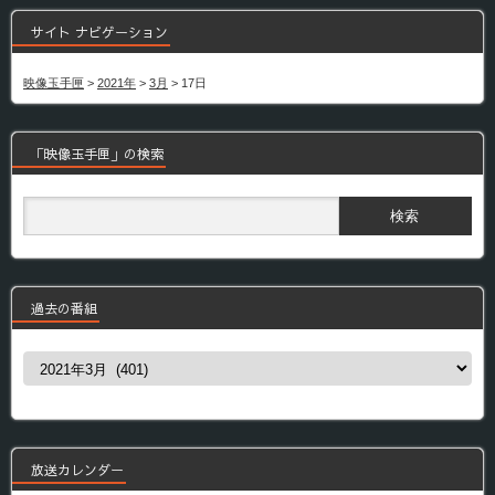
サイト ナビゲーション
映像玉手匣
>
2021年
>
3月
>
17日
「映像玉手匣」の検索
過去の番組
過
去
の
番
組
放送カレンダー