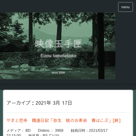
menu
アーカイブ：2021年 3月 17日
やまと尼寺 精進日記「弥生 桃のお茶会 春はこぶ」[終]
メディア： BD Diskno.： 3968 録画日時：2021/03/17
23:15:00 放送局：BS ﾌﾟﾚﾐｱﾑ