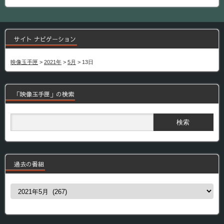
サイト ナビゲーション
映像玉手匣
>
2021年
>
5月
>
13日
「映像玉手匣」の検索
過去の番組
過
去
の
番
組