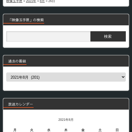
映像玉手匣
>
2021年
>
8月
>
26日
「映像玉手匣」の検索
過去の番組
過
去
の
番
組
放送カレンダー
2021年8月
月
火
水
木
金
土
日