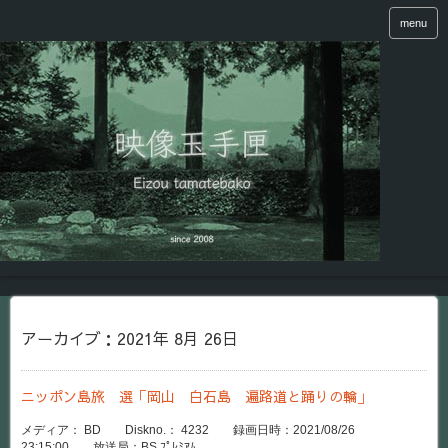
menu
アーカイブ：2021年 8月 26日
ニッポン島旅 選「岡山 白石島 遍路道と踊りの輪」
メディア： BD Diskno.： 4232 録画日時：2021/08/26
23:15:00 放送局：BS ﾌﾟﾚﾐｱﾑ