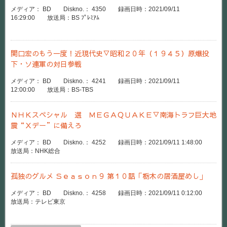
メディア： BD Diskno.： 4350 録画日時：2021/09/11
16:29:00 放送局：BS ﾌﾟﾚﾐｱﾑ
関口宏のもう一度！近現代史▽昭和２０年（１９４５）原爆投
下・ソ連軍の対日参戦
メディア： BD Diskno.： 4241 録画日時：2021/09/11
12:00:00 放送局：BS-TBS
ＮＨＫスペシャル 選 ＭＥＧＡＱＵＡＫＥ▽南海トラフ巨大地
震“Ｘデー”に備えろ
メディア： BD Diskno.： 4252 録画日時：2021/09/11 1:48:00
放送局：NHK総合
孤独のグルメ Ｓｅａｓｏｎ９ 第１０話「栃木の居酒屋めし」
メディア： BD Diskno.： 4258 録画日時：2021/09/11 0:12:00
放送局：テレビ東京