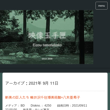
menu
アーカイブ：2021年 9月 11日
新美の巨人たち 軽井沢千住博美術館×八木亜希子
メディア： BD Diskno.： 4250 録画日時：2021/09/11
22:00:00 放送局：テレビ東京