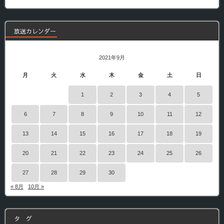
番
組
放送カレンダー
2021年9月
月
火
水
木
金
土
日
1
2
3
4
5
6
7
8
9
10
11
12
13
14
15
16
17
18
19
20
21
22
23
24
25
26
27
28
29
30
« 8月
10月 »
タ グ