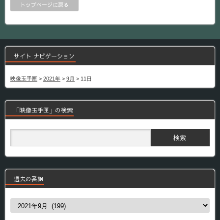
トップページに戻る
サイト ナビゲーション
映像玉手匣
>
2021年
>
9月
>
11日
「映像玉手匣」の検索
過去の番組
過
去
の