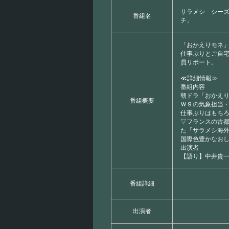
サラメシ シー
番組名
チ」
「おかえりモネ
仕事ぶりとご自
員リポート。
≪詳細情報≫
番組内容
朝ドラ「おかえ
番組概要
Ｗ９の気象担当
仕事ぶりはもち
▽フランスの古
た「サラメシ海
国際色豊かなお
出演者
【語り】中井貴
番組詳細
出演者