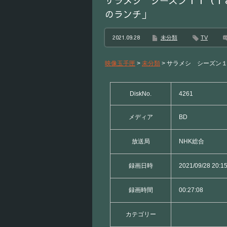
サラメシ シーズン１１（１
のランチ」
2021.09.28
未分類
TV
映像玉手匣
>
未分類
>
サラメシ シーズン
DiskNo.
4261
メディア
BD
放送局
NHK総合
録画日時
2021/09/28 20:1
録画時間
00:27:08
カテゴリー