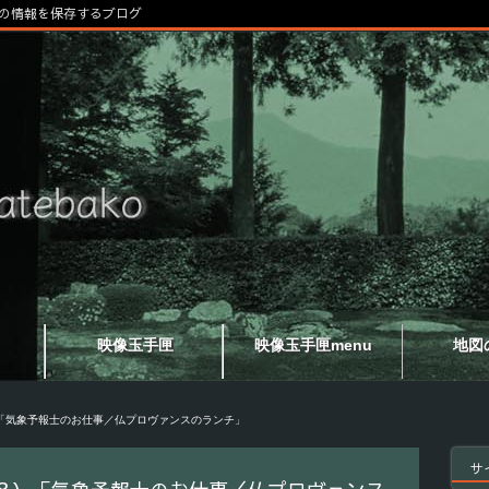
の情報を保存するブログ
映像玉手匣
映像玉手匣menu
地図
「気象予報士のお仕事／仏プロヴァンスのランチ」
サ