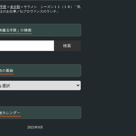
手匣
>
未分類
>
サラメシ シーズン１１（１８）「気
士のお仕事／仏プロヴァンスのランチ」
映像玉手匣」の検索
去の番組
送カレンダー
2021年9月