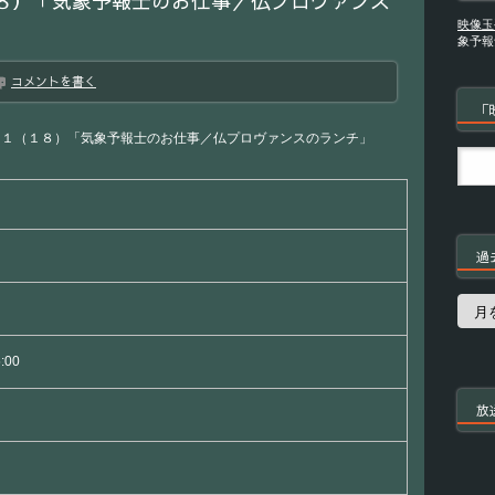
８）「気象予報士のお仕事／仏プロヴァンス
映像玉
象予報
コメントを書く
「
１１（１８）「気象予報士のお仕事／仏プロヴァンスのランチ」
過
過
去
の
番
5:00
組
放