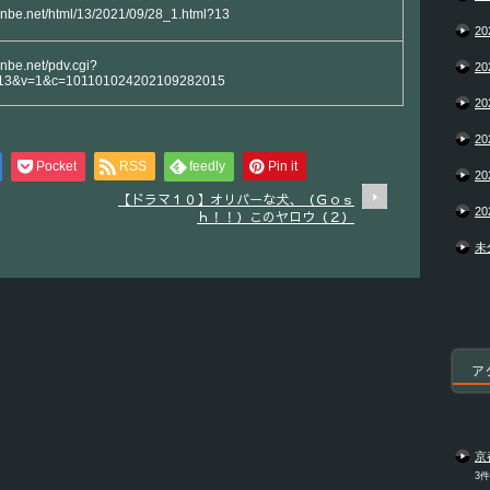
yanbe.net/html/13/2021/09/28_1.html?13
20
anbe.net/pdv.cgi?
20
13&v=1&c=101101024202109282015
20
20
Pocket
RSS
feedly
Pin it
20
【ドラマ１０】オリバーな犬、（Ｇｏｓ
20
ｈ！！）このヤロウ（２）
未
ア
京
3