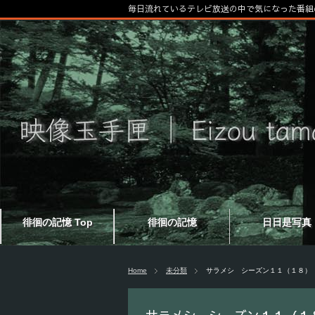
毎日流れているテレビ放送の中で気になった番組
徘徊の記憶 Top
徘徊の記憶
日日是写真
Home
未分類
サラメシ シーズン１１（１８）