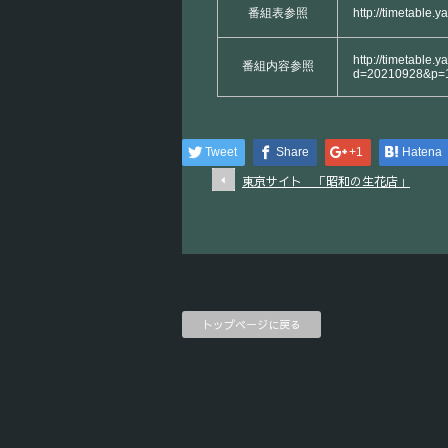
番組表参照
http://timetable.
http://timetable.y
番組内容参照
d=20210928&p=
Tweet
Share
+1
Hatena
東京サイト 「昭和の生花店」
トップページに戻る