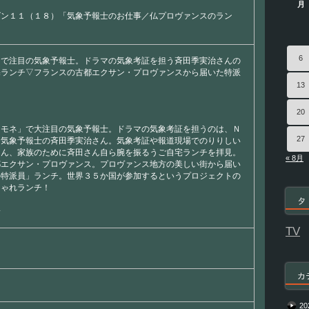
月
ズン１１（１８）「気象予報士のお仕事／仏プロヴァンスのラン
6
」で注目の気象予報士。ドラマの気象考証を担う斉田季実治さんの
宅ランチ▽フランスの古都エクサン・プロヴァンスから届いた特派
13
20
りモネ」で大注目の気象予報士。ドラマの気象考証を担うのは、Ｎ
27
・気象予報士の斉田季実治さん。気象考証や報道現場でのりりしい
ろん、家族のために斉田さん自ら腕を振るうご自宅ランチを拝見。
« 8月
都エクサン・プロヴァンス。プロヴァンス地方の美しい街から届い
外特派員」ランチ。世界３５か国が参加するというプロジェクトの
しゃれランチ！
タ
一
TV
カ
20