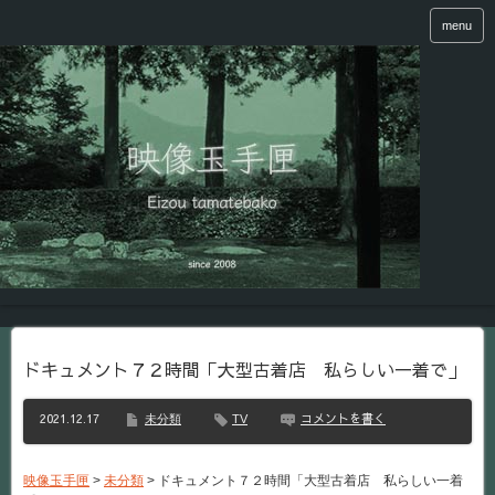
menu
ドキュメント７２時間「大型古着店 私らしい一着で」
2021.12.17
コメントを書く
未分類
TV
映像玉手匣
>
未分類
>
ドキュメント７２時間「大型古着店 私らしい一着