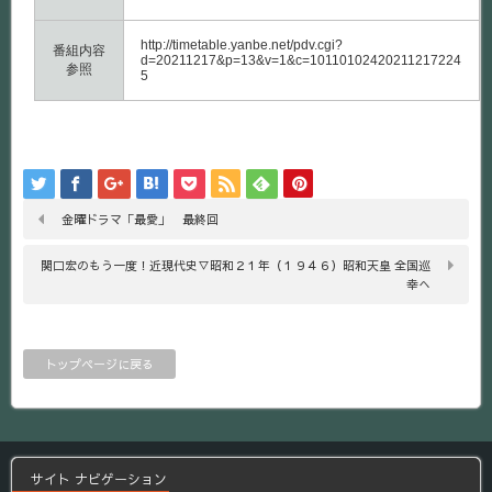
http://timetable.yanbe.net/pdv.cgi?
番組内容
d=20211217&p=13&v=1&c=10110102420211217224
参照
5
金曜ドラマ「最愛」 最終回
関口宏のもう一度！近現代史▽昭和２１年（１９４６）昭和天皇 全国巡
幸へ
トップページに戻る
サイト ナビゲーション