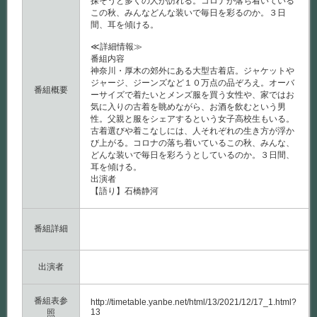
探そうと多くの人が訪れる。コロナが落ち着いている
この秋、みんなどんな装いで毎日を彩るのか。３日
間、耳を傾ける。
≪詳細情報≫
番組内容
神奈川・厚木の郊外にある大型古着店。ジャケットや
ジャージ、ジーンズなど１０万点の品ぞろえ。オーバ
番組概要
ーサイズで着たいとメンズ服を買う女性や、家ではお
気に入りの古着を眺めながら、お酒を飲むという男
性。父親と服をシェアするという女子高校生もいる。
古着選びや着こなしには、人それぞれの生き方が浮か
び上がる。コロナの落ち着いているこの秋、みんな、
どんな装いで毎日を彩ろうとしているのか。３日間、
耳を傾ける。
出演者
【語り】石橋静河
番組詳細
出演者
番組表参
http://timetable.yanbe.net/html/13/2021/12/17_1.html?
13
照