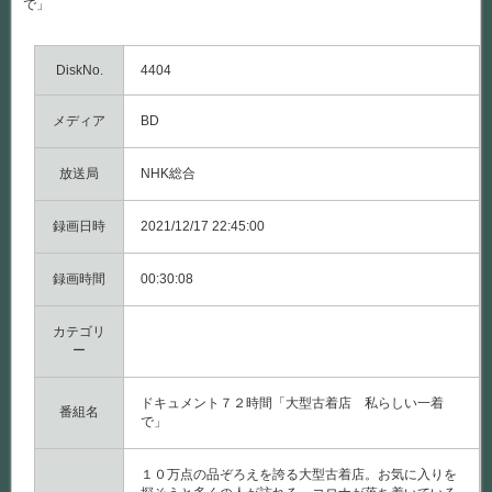
で」
DiskNo.
4404
メディア
BD
放送局
NHK総合
録画日時
2021/12/17 22:45:00
録画時間
00:30:08
カテゴリ
ー
ドキュメント７２時間「大型古着店 私らしい一着
番組名
で」
１０万点の品ぞろえを誇る大型古着店。お気に入りを