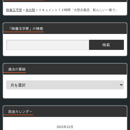
映像玉手匣
>
未分類
>
ドキュメント７２時間「大型古着店 私らしい一着で」
「映像玉手匣」の検索
過去の番組
過
去
の
番
組
放送カレンダー
2021年12月