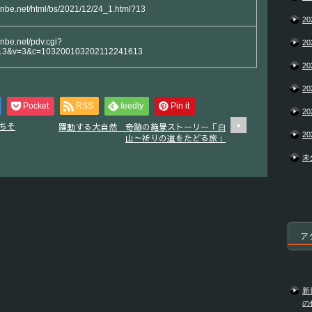
yanbe.net/html/bs/2021/12/24_1.html?13
20
anbe.net/pdv.cgi?
20
13&v=3&c=103200103202112241613
20
20
Pocket
RSS
feedly
Pin it
20
ちそ
躍動する大自然 奇跡の絶景ストーリー「白
20
山～祈りの道をたどる旅」
未
ア
新
の