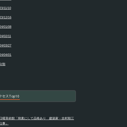
23/11/10
23/12/16
24/01/08
24/02/11
24/03/27
24/04/01
分類
クセスTop10
日曜美術館「簡素にして品格あり 建築家・吉村順三
仕事」