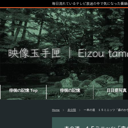
毎日流れているテレビ放送の中で気になった番組
徘徊の記憶 Top
徘徊の記憶
日日是写真
Home
未分類
一本の道 １５ミニッツ「森のか