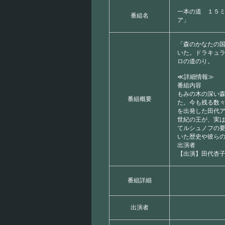
一本の道 １５
番組名
ア」
「森のかなたの
いた。ドラキュ
ロの道のり。
≪詳細情報≫
番組内容
もみの木の深い
番組概要
た。今も残る数
を出発した田代
世紀の王が、実
てルシュノフの
いた歴史や彼ら
出演者
【出演】田代杏
番組詳細
出演者