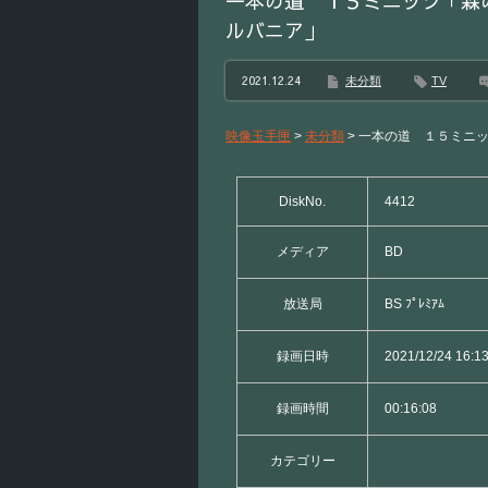
一本の道 １５ミニッツ「森
ルバニア」
2021.12.24
未分類
TV
映像玉手匣
>
未分類
>
一本の道 １５ミニ
DiskNo.
4412
メディア
BD
放送局
BS ﾌﾟﾚﾐｱﾑ
録画日時
2021/12/24 16:1
録画時間
00:16:08
カテゴリー