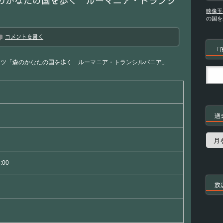
のかなたの国を歩く ルーマニア・トランシ
映像玉
の国を
コメントを書く
「
ッツ「森のかなたの国を歩く ルーマニア・トランシルバニア」
過
過
去
の
番
3:00
組
放