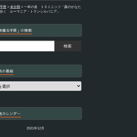
手匣
>
未分類
>
一本の道 １５ミニッツ「森のかなた
歩く ルーマニア・トランシルバニア」
映像玉手匣」の検索
去の番組
送カレンダー
2021年12月