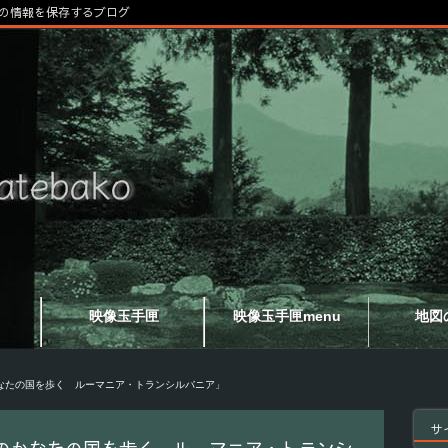
の情報を保存するブログ
映像玉手匣
映像玉手匣menu
地図
なたの国を歩く ルーマニア・トランシルバニア」
サ