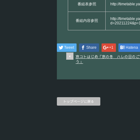
番組表参照
http://timetable.
http://timetable.y
番組内容参照
d=20211224&p=
Tweet
Share
+1
Hatena
京コトはじめ「京の冬 ハレの日のご
う」
トップページに戻る