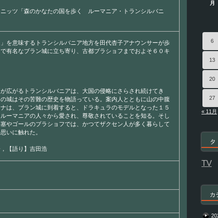
月
ミニッツ「森のかなたの国を歩く ルーマニア・トランシルバニ
6
国」を意味するトランシルバニア地方を田代杏子アナウンサーが歩
ラで有名なブラン城に立ち寄り、古都ブラショフまでおよそ６０キ
13
20
森が広がるトランシルバニアは、大国の侵略にさらされ続けてき
27
々の城はその苦難の歴史を物語っている。案内人とともに山の中腹
アナは、ブラン城に到着すると、ドラキュラのモデルとなった１５
« 11月
はルーマニアの人々から愛され、尊敬されていることを知る。そし
要塞やゴールのブラショフでは、かつてザクセン人が多く暮らして
の思いに触れた。
タ
子，【語り】吉田浩
TV
カ
20