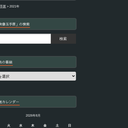
手匣
>
2021年
映像玉手匣」の検索
去の番組
送カレンダー
2026年8月
火
水
木
金
土
日