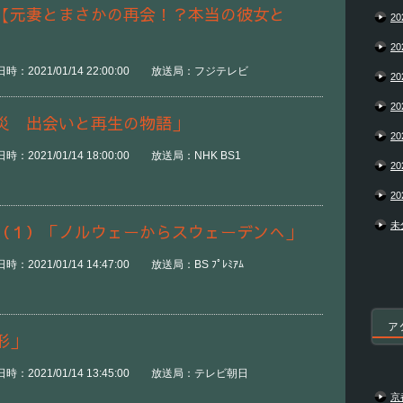
【元妻とまさかの再会！？本当の彼女と
20
20
時：2021/01/14 22:00:00 放送局：フジテレビ
20
20
災 出会いと再生の物語」
20
：2021/01/14 18:00:00 放送局：NHK BS1
20
20
未
（１）「ノルウェーからスウェーデンへ」
2021/01/14 14:47:00 放送局：BS ﾌﾟﾚﾐｱﾑ
ア
形」
時：2021/01/14 13:45:00 放送局：テレビ朝日
京