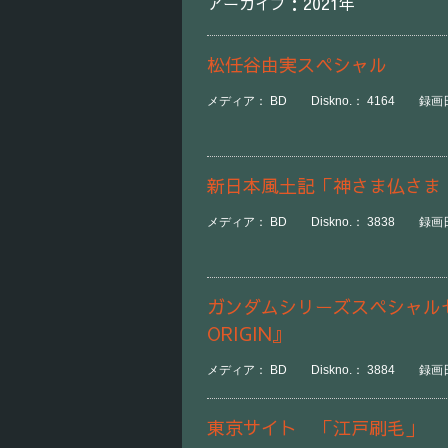
アーカイブ：2021年
松任谷由実スペシャル
メディア： BD Diskno.： 4164 録画日時
新日本風土記「神さま仏さま
メディア： BD Diskno.： 3838 録画日時：
ガンダムシリーズスペシャルセ
ORIGIN』
メディア： BD Diskno.： 3884 録画日時
東京サイト 「江戸刷毛」