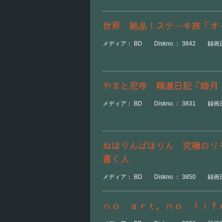
世界 絶品！ステーキ旅「オ
メディア： BD Diskno.： 3842 録画日時：
やまと尼寺 精進日記「睦月
メディア： BD Diskno.： 3831 録画日時：
ねほりんぱほりん 究極のリ
書く人
メディア： BD Diskno.： 3850 録画日時
ｎｏ ａｒｔ，ｎｏ ｌｉｆ