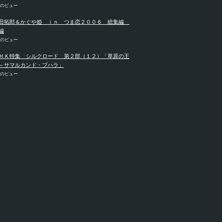
件のビュー
田拓郎＆かぐや姫 ｉｎ つま恋２００６ 総集編
編
件のビュー
ＨＫ特集 シルクロード 第２部（１２）「草原の王
～サマルカンド・ブハラ」
件のビュー