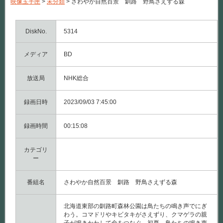
映像玉手匣
>
未分類
>
さわやか自然百景 釧路 野鳥さえずる森
自
然
百
景
DiskNo.
5314
釧
路
メディア
BD
野
鳥
さ
放送局
NHK総合
え
ず
る
録画日時
2023/09/03 7:45:00
森
は
録画時間
00:15:08
カテゴリ
ー
番組名
さわやか自然百景 釧路 野鳥さえずる森
北海道東部の釧路町森林公園は鳥たちの鳴き声でにぎ
わう。コマドリやキビタキがさえずり、クマゲラの親