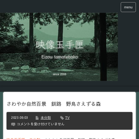
menu
さわやか自然百景 釧路 野鳥さえずる森
2023.09.03
未分類
TV
さ
コメントを受け付けていません
わ
や
か