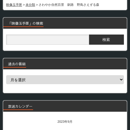
映像玉手匣
>
未分類
>
さわやか自然百景 釧路 野鳥さえずる森
「映像玉手匣」の検索
過去の番組
過
去
の
番
組
放送カレンダー
2023年9月