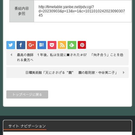
http://timetable.yanbe.net/pdv.cgi?
番組内容
d=20230903&p=13&v=1&c=1011010242023090307
参照
45
最高の教師 １年後、私は生徒に■された＃07 「向き合う」ことを恐
れる貴方へ
日曜美術館「天にささげる“霧” 霧の彫刻家・中谷芙二子」
トップページに戻る
サイト ナビゲーション