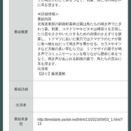
子が鳴きかわして命をつなぐ。初夏、鳥たちの鳴き声
に耳を澄ます。
≪詳細情報≫
番組内容
北海道東部の釧路町森林公園は鳥たちの鳴き声でにぎ
わう森。初夏、コマドリやキビタキは縄張りを主張し
番組概要
たり恋をささやいたりするための自慢のさえずりを披
露し、トドマツにあいた巣穴ではクマゲラのヒナが親
に食べ物をねだって鳴き声を響かせる。カラスやキツ
ネなど天敵の多い草むらでは、ミソサザイの親子が鳴
き声でコミュニケーションを取りながら懸命に命をつ
なぐ。鳴き声があふれる釧路の森で、鳥たちの営みに
耳を澄ます。
出演者
【語り】飯尾夏帆
番組詳細
出演者
番組表参
http://timetable.yanbe.net/html/13/2023/09/03_1.html?
13
照