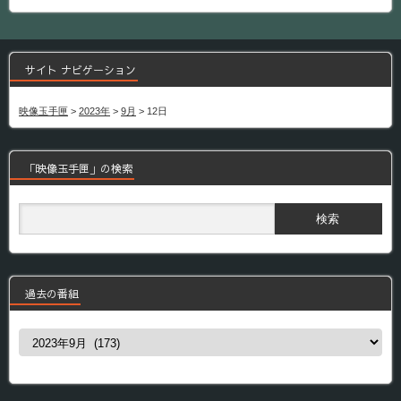
サイト ナビゲーション
映像玉手匣
>
2023年
>
9月
>
12日
「映像玉手匣」の検索
過去の番組
過
去
の
番
組