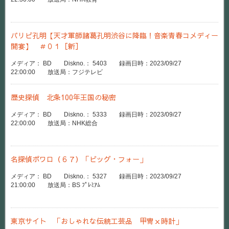
パリピ孔明【天才軍師諸葛孔明渋谷に降臨！音楽青春コメディー
開宴】 ＃０１［新］
メディア： BD Diskno.： 5403 録画日時：2023/09/27
22:00:00 放送局：フジテレビ
歴史探偵 北条100年王国の秘密
メディア： BD Diskno.： 5333 録画日時：2023/09/27
22:00:00 放送局：NHK総合
名探偵ポワロ（６７）「ビッグ・フォー」
メディア： BD Diskno.： 5327 録画日時：2023/09/27
21:00:00 放送局：BS ﾌﾟﾚﾐｱﾑ
東京サイト 「おしゃれな伝統工芸品 甲冑ｘ時計」