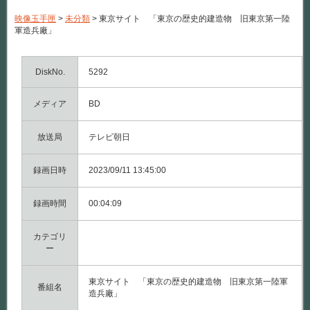
サ
イ
映像玉手匣
>
未分類
>
東京サイト 「東京の歴史的建造物 旧東京第一陸
ト
軍造兵廠」
「東
京
の
歴
DiskNo.
5292
史
的
メディア
建
BD
造
物
旧
放送局
テレビ朝日
東
京
録画日時
第
2023/09/11 13:45:00
一
陸
録画時間
軍
00:04:09
造
兵
カテゴリ
廠」
は
ー
東京サイト 「東京の歴史的建造物 旧東京第一陸軍
番組名
造兵廠」