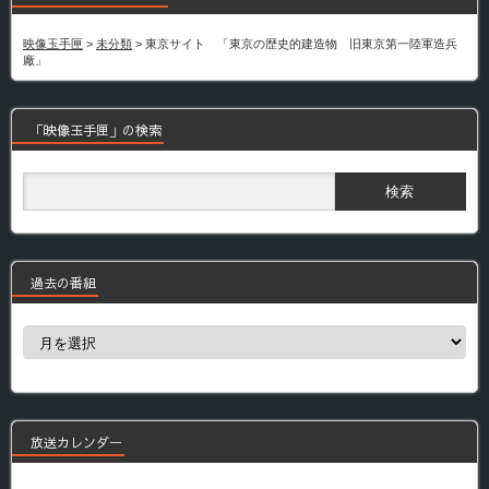
映像玉手匣
>
未分類
>
東京サイト 「東京の歴史的建造物 旧東京第一陸軍造兵
廠」
「映像玉手匣」の検索
過去の番組
過
去
の
番
組
放送カレンダー