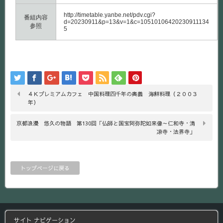
http://timetable.yanbe.net/pdv.cgi?
番組内容
d=20230911&p=13&v=1&c=10510106420230911134
参照
5
４Ｋプレミアムカフェ 中国料理四千年の奥義 海鮮料理（２００３
年）
京都浪漫 悠久の物語 第130回「仏師と国宝阿弥陀如来像～仁和寺・清
凉寺・法界寺」
トップページに戻る
サイト ナビゲーション