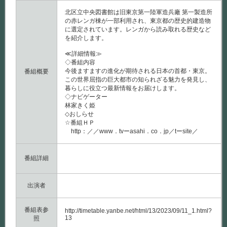
北区立中央図書館は旧東京第一陸軍造兵廠 第一製造所
の赤レンガ棟が一部利用され、東京都の歴史的建造物
に選定されています。レンガから読み取れる歴史など
を紹介します。
≪詳細情報≫
◇番組内容
今後ますますの進化が期待される日本の首都・東京。
番組概要
この世界屈指の巨大都市の知られざる魅力を発見し、
暮らしに役立つ最新情報をお届けします。
◇ナビゲーター
林家きく姫
◇おしらせ
☆番組ＨＰ
http：／／www．tvーasahi．co．jp／tーsite／
番組詳細
出演者
番組表参
http://timetable.yanbe.net/html/13/2023/09/11_1.html?
13
照