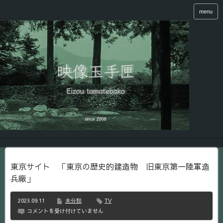
menu
東京サイト 「東京の歴史的建造物 旧東京第一陸軍造
兵廠」
2023.09.11
未分類
TV
東
コメントを受け付けていません
京