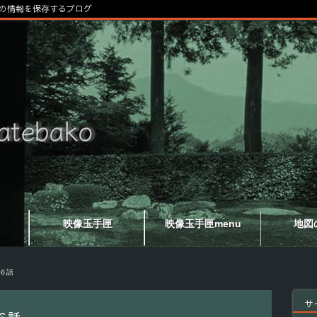
の情報を保存するブログ
映像玉手匣
映像玉手匣menu
地図
６話
サ