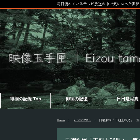
毎日流れているテレビ放送の中で気になった番組
徘徊の記憶 Top
徘徊の記憶
日日是写真
Home
2023/12/16
日曜劇場「下剋上球児」 第