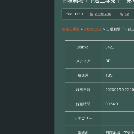
日曜劇場「下剋上球児」 第
2023.11.19
2023/12/16
TV
映像玉手匣
>
2023/12/16
>
日曜劇場「下剋
DiskNo.
5421
メディア
BD
放送局
TBS
録画日時
2023/11/19 22:10
録画時間
00:54:01
カテゴリー
番組名
日曜劇場「下剋