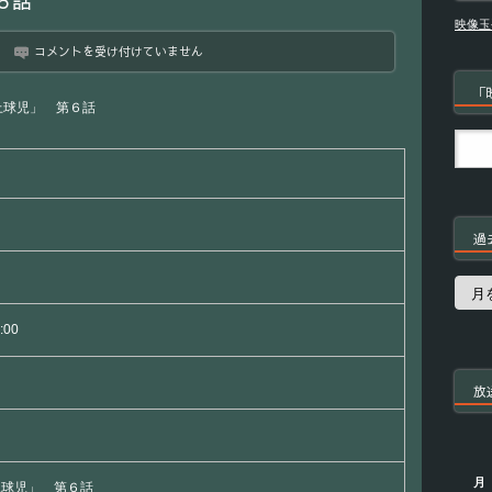
６話
映像玉
日
コメントを受け付けていません
曜
劇
「
場
上球児」 第６話
「下
剋
上
球
児」
第
６
過
話
は
過
去
の
:00
番
組
放
月
上球児」 第６話