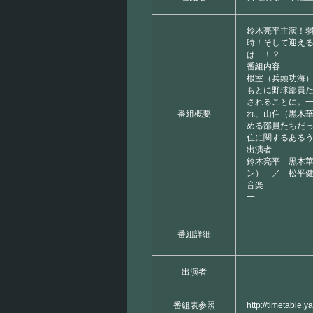
鈴木亮平主演！
時！そして迎え
は…！？
番組内容
根室（兵頭功海
もとに野球部員
されることに。
番組概要
れ、山住（黒木
める部員たちだ
住に関するある
出演者
鈴木亮平 黒木
ン） ／ 松平
音楽
一
番組詳細
出演者
番組表参照
http://timetable.