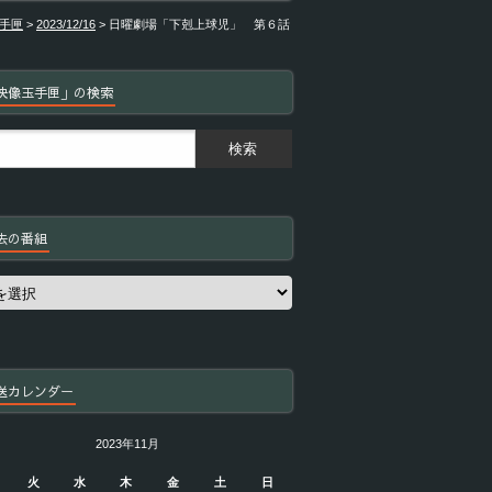
手匣
>
2023/12/16
>
日曜劇場「下剋上球児」 第６話
映像玉手匣」の検索
去の番組
送カレンダー
2023年11月
火
水
木
金
土
日