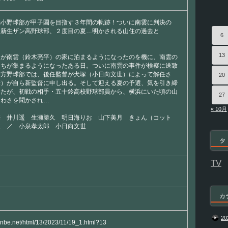
弱小野球部が甲子園を目指す３年間の軌跡！ついに南雲に判決の
る新生ザン高野球部、２度目の夏…明かされる山住の過去と
6
13
）が南雲（鈴木亮平）の家に泊まるようになったのを機に、南雲の
たちが集まるようになったある日。ついに南雲の事件が検察に送致
一方野球部では、後任監督が犬塚（小日向文世）によって解任さ
20
華）が自ら新監督に申し出る。そして迎える夏の予選、気を引き締
ったが、初戦の相手・五十鈴高校野球部員から、横浜にいた頃の山
27
うわさを聞かされ…
« 10月
華 井川遥 生瀬勝久 明日海りお 山下美月 きょん（コット
健 ／ 小泉孝太郎 小日向文世
タ
TV
カ
20
yanbe.net/html/13/2023/11/19_1.html?13