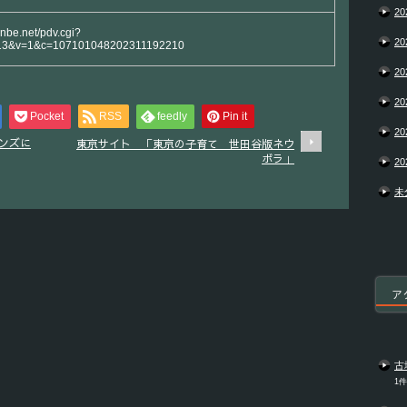
20
anbe.net/pdv.cgi?
20
13&v=1&c=107101048202311192210
20
20
Pocket
RSS
feedly
Pin it
20
ンズに
東京サイト 「東京の子育て 世田谷版ネウ
ボラ」
20
未
ア
古
1