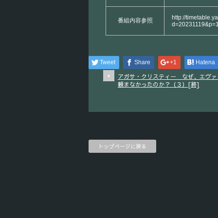
http://timetable.y
番組内容参照
d=20231119&p=
Tweet
Share
+1
Hatena
アガサ・クリスティー なぜ、エヴァ
頼まなかったのか？（３）[終]
トップページに戻る