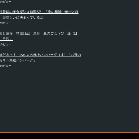
件のビュー
井善晴の美食探訪４時間SP 「春の横浜中華街と鎌
 美味しいに決まっている店」
件のビュー
まと尼寺 精進日記「葉月 夏のごほうび 蓮（は
）日和」
件のビュー
味どきっ！ あの人の極上ハンバーグ（４）「お寺の
ちそう精進ハンバーグ」
件のビュー