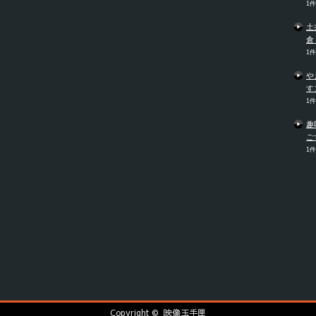
1
土
倉
1
や
す
1
趣
ご
1
Copyright ©
映像玉手匣