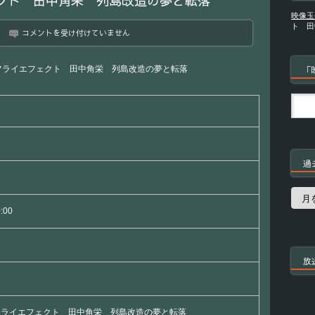
クト 田中角栄 列島改造の夢と転落
映像玉
ト 田
映
コメントを受け付けていません
像
の
世
フライエフェクト 田中角栄 列島改造の夢と転落
「
紀
バ
タ
フ
ラ
イ
エ
フ
過
ェ
ク
ト
過
田
去
0:00
中
の
角
番
栄
組
列
島
放
改
造
の
夢
フライエフェクト 田中角栄 列島改造の夢と転落
と