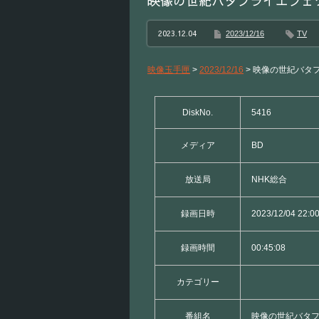
映像の世紀バタフライエフェ
2023.12.04
2023/12/16
TV
映像玉手匣
>
2023/12/16
>
映像の世紀バタ
DiskNo.
5416
メディア
BD
放送局
NHK総合
録画日時
2023/12/04 22:0
録画時間
00:45:08
カテゴリー
番組名
映像の世紀バタ