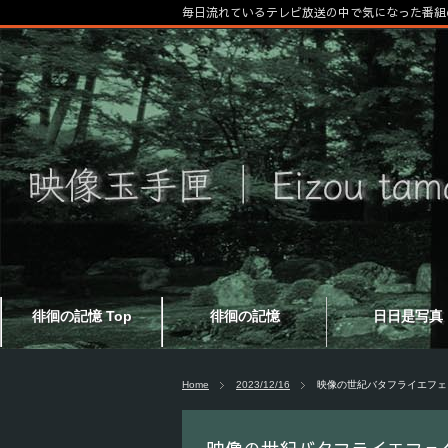
毎日流れているテレビ放送の中で気になった番組
徘徊の記憶 Top
徘徊の記憶
日日是写真
Home
2023/12/16
映像の世紀バタフライエフェ