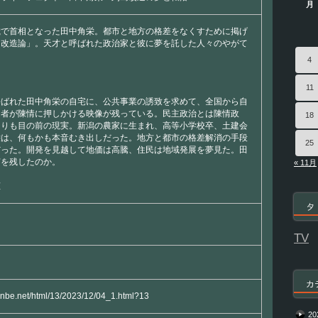
月
転
落
歳で首相となった田中角栄。都市と地方の格差をなくすために掲げ
は
島改造論」。天才と呼ばれた政治家と彼に夢を託した人々のやがて
4
11
呼ばれた田中角栄の自宅に、公共事業の誘致を求めて、全国から自
当者が陳情に押しかける映像が残っている。民主政治とは陳情政
18
よりも目の前の現実。新潟の農家に生まれ、高等小学校卒、土建会
栄は、何もかも本音むき出しだった。地方と都市の格差解消の手段
25
だった。開発を見越して地価は高騰、住民は地域発展を夢見た。田
何を残したのか。
« 11月
恵
タ
TV
カ
yanbe.net/html/13/2023/12/04_1.html?13
20