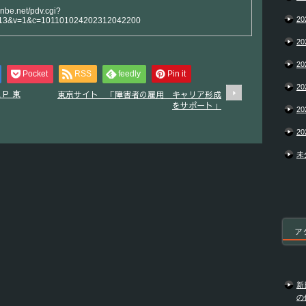
anbe.net/pdv.cgi?
20
13&v=1&c=101101024202312042200
20
20
Pocket
RSS
feedly
Pin it
20
Ｐ 東
東京サイト 「障害者の雇用 キャリア形成
をサポート」
20
20
未
ア
新
の