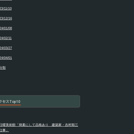
23/11/10
23/12/16
24/01/08
24/02/11
24/03/27
24/04/01
分類
クセスTop10
日曜美術館「簡素にして品格あり 建築家・吉村順三
仕事」