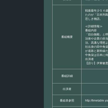
戦後最年少５４
たのが「日本列
悲しき物語。
≪詳細情報≫
番組内容
「目白御殿」と
番組概要
治体や企業の担
治。高邁な理想
社出身の田中角
が道路と新幹線
中角栄は日本に
出演者
【語り】伊東敏
番組詳細
出演者
番組表参照
http://timetable.