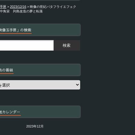
手匣
>
2023/12/16
>
映像の世紀バタフライエフェク
中角栄 列島改造の夢と転落
映像玉手匣」の検索
去の番組
送カレンダー
2023年12月