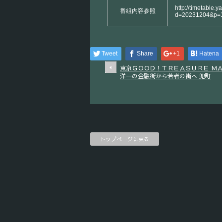
http://timetable.y
番組内容参照
d=20231204&p=
Tweet
Share
+1
Hatena
東京ＧＯＯＤ！ＴＲＥＡＳＵＲＥ ＭＡ
洋一の金融街から若者の街へ 兜町
トップページに戻る