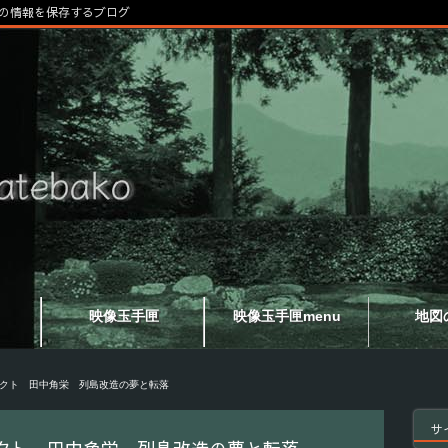
の情報を保存するブログ
映像玉手匣
映像玉手匣menu
地図
クト 田中角栄 列島改造の夢と転落
サ