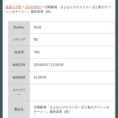
劇
場
映像玉手匣
>
2024/04/01
>
日曜劇場「さよならマエストロ～父と私のアパ
「さ
ッシオナート～」最終楽章［終］
よ
な
ら
マ
DiskNo.
5516
エ
ス
メディア
ト
BD
ロ
～
父
放送局
TBS
と
私
録画日時
の
2024/03/17 21:00:00
ア
パ
録画時間
ッ
01:09:02
シ
オ
カテゴリ
ナ
ー
ー
ト
～」
最
日曜劇場「さよならマエストロ～父と私のアパッシオ
番組名
終
ナート～」最終楽章［終］
楽