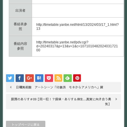
出演者
番組表参
http://timetable.yanbe.net/html/13/2024/03/17_1.html?
13
照
http://timetable.yanbe.net/pdv.cgi?
番組内容
d=20240317&p=13&v=1&c=1071010482024031721
参照
00
日曜美術館 アートシーン「印象派 モネからアメリカへ」展
厨房のありす＃09【同一犯！？探偵・ありす＆倖生…真実に向き合う勇
気】
トップページに戻る