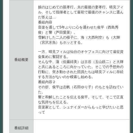
章
［終］
娘のはじめての親孝行。夫の最後の妻孝行。晴見フィ
は
ル、そして指揮者として最初で最後のチャンスに選ん
だ答えは…
番組内容
音楽を通して5年ぶりに心を通わせた俊平（西島秀
俊）と響（芦田愛菜）。
雪解けした二人の様子に、海（大西利空）も（大輝
（宮沢氷魚）もホッとする。
一方、晴見フィルは仙台のオケフェスに向けて遠征資
金集めに奮闘する。
番組概要
そんな中、蓮（佐藤緋美）は古谷（玉山鉄二）と大輝
と共にあるところに向かっていた。そこでの予想外の
行動に、突き動かされた団員たちは晴見フィルに存続
する方法がないのか模索し始める。
番組内容２
その折、俊平は志帆（石田ゆり子）のもとを訪ねてい
た。
響と和解したことを伝える俊平。そして、そこで正直
な気持ちを伝える。
音楽家として、シュナイダーからもっと学びたいと思
って
番組詳細