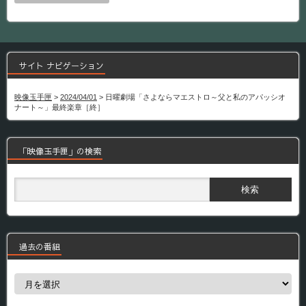
サイト ナビゲーション
映像玉手匣
>
2024/04/01
>
日曜劇場「さよならマエストロ～父と私のアパッシオ
ナート～」最終楽章［終］
「映像玉手匣」の検索
過去の番組
過
去
の