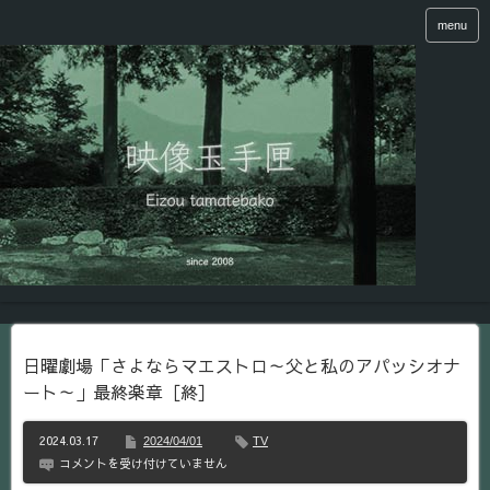
menu
日曜劇場「さよならマエストロ～父と私のアパッシオナ
ート～」最終楽章［終］
2024.03.17
2024/04/01
TV
日
コメントを受け付けていません
曜