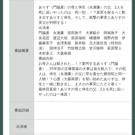
ありす（門脇麦）の母と倖生（永瀬廉）の父、2人を
死に追いやったのは、同一犯…！？真実を探るべく動
き出すありすと倖生。そして、衝撃の事実とありすの
実父が判明する！
出演者
門脇麦 永瀬廉 前田敦子 大東駿介 阿南敦子 大
友花恋 渡辺大知 前原瑞樹 橘優輝 堀野内智 伊
藤麻実子 金澤美穂 新井郁 北大路欣也（特別出
演） 国仲涼子 竹財輝之助 皆川猿時 萩原聖人
番組概要
木村多江 大森南朋
番組内容
お母さんは殺された…！？驚愕するありす（門脇
麦）。25年前の五條製薬の火事は放火殺人で、その犯
人は、倖生（永瀬廉）の父に罪を着せた横領犯と同一
人物！？心護（大森南朋）を疑い始めたありすは、倖
生と一緒に動き出し、まさかの事実にたどり着く！
最終回直前！ありすの母と倖生の父、2人を死に追い
やったのは一体誰！
番組詳細
出演者