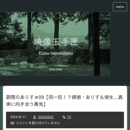
menu
厨房のありす＃09【同一犯！？探偵・ありす＆倖生…真
実に向き合う勇気】
2024.03.17
2024/04/01
TV
厨
コメントを受け付けていません
房