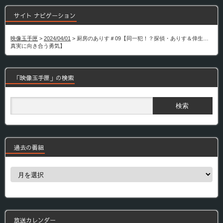
サイト ナビゲーション
映像玉手匣
>
2024/04/01
>
厨房のありす＃09【同一犯！？探偵・ありす＆倖生…
真実に向き合う勇気】
「映像玉手匣」の検索
過去の番組
過
去
の
番
組
放送カレンダー