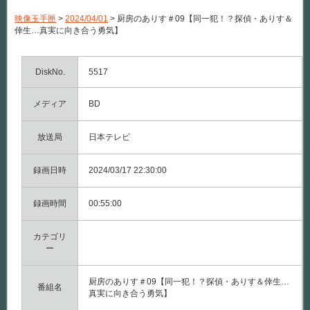
の
あ
映像玉手匣
>
2024/04/01
>
厨房のありす＃09【同一犯！？探偵・ありす＆
り
倖生…真実に向き合う勇気】
す
＃
09【同
一
DiskNo.
5517
犯！？
探
メディア
偵・
BD
あ
り
す
放送局
日本テレビ
＆
倖
録画日時
生…
2024/03/17 22:30:00
真
実
録画時間
に
00:55:00
向
き
カテゴリ
合
う
ー
勇
気】
は
厨房のありす＃09【同一犯！？探偵・ありす＆倖生…
番組名
真実に向き合う勇気】