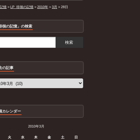
記憶
>
LP_徘徊の記憶
>
2010年
>
3月
>
28日
徘徊の記憶」の検索
去の記事
稿カレンダー
2010年3月
火
水
木
金
土
日