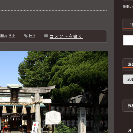
徘徊の
「
コメントを書く
log
洛中
神社
過
過
去
の
記
事
投
月