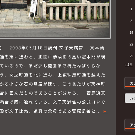
1
8
15
22
 2008年05月18日訪問 文子天満宮 東本願
通を東に進むと、正面に渉成園の黒い冠木門が現
29
ているので、まだ少し開園まで待たねばならな
« 2月
う。間之町通を北に進み、上数珠屋町通を越えた
かる小さな石の鳥居が建つ。このあたりが天神町
カ
宮に因んだものであることが分かる。 菅原道真
カ
テ
満宮で既に触れている。文子天満宮の公式ＨＰで
ゴ
リ
相殿が文子比売、道真の父母である菅原是善と…
►
ー
ア