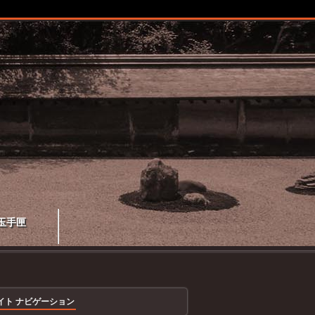
玉手匣
イト ナビゲーション