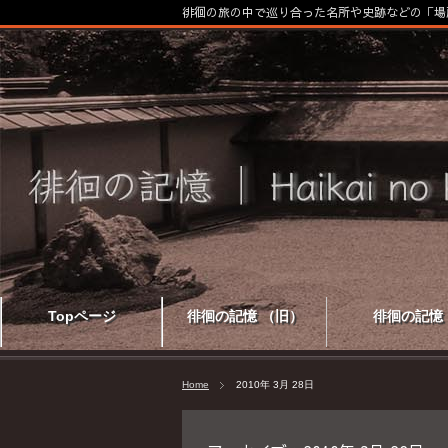
徘徊の旅の中で巡り合った名所や史跡などの「場
Topページ
徘徊の記憶 （旧）
徘徊の記憶
Home
2010年 3月 28日