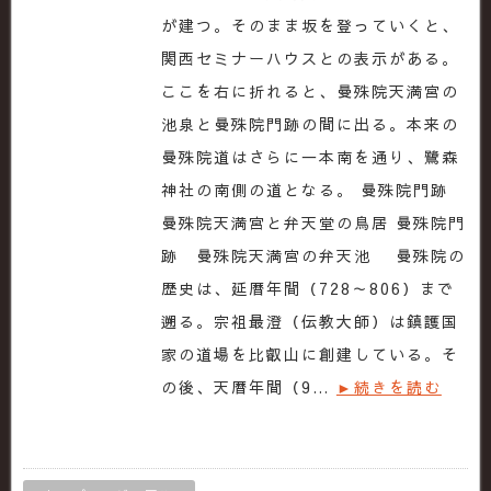
が建つ。そのまま坂を登っていくと、
関西セミナーハウスとの表示がある。
ここを右に折れると、曼殊院天満宮の
池泉と曼殊院門跡の間に出る。本来の
曼殊院道はさらに一本南を通り、鷺森
神社の南側の道となる。 曼殊院門跡
曼殊院天満宮と弁天堂の鳥居 曼殊院門
跡 曼殊院天満宮の弁天池 曼殊院の
歴史は、延暦年間（728～806）まで
遡る。宗祖最澄（伝教大師）は鎮護国
家の道場を比叡山に創建している。そ
の後、天暦年間（9…
►続きを読む