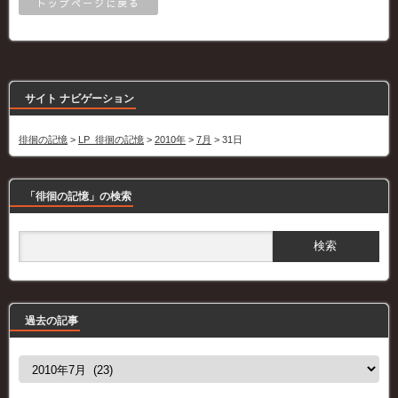
トップページに戻る
サイト ナビゲーション
徘徊の記憶
>
LP_徘徊の記憶
>
2010年
>
7月
>
31日
「徘徊の記憶」の検索
過去の記事
過
去
の