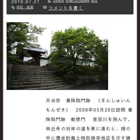
2010.07.31
200805
徘徊の記憶Blog
洛北
コメントを書く
寺院・庭園
天台宗 曼殊院門跡 （まんしゅいん
もんぜき） 2008年05月20日訪問 曼
殊院門跡 勅使門 音羽川を挟んで、
林丘寺の対岸の道を東に進むと、畑の
中に歴史的風土特別保存地区を示す碑