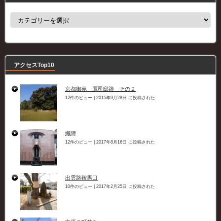
カ
テ
ゴ
リ
ー
アクセスTop10
京都御苑 鷹司邸跡 その２
12件のビュー
|
2015年9月28日 に投稿された
織陣
12件のビュー
|
2017年8月16日 に投稿された
出雲路鞍馬口
10件のビュー
|
2017年2月25日 に投稿された