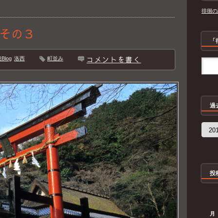
徘徊の
その３
「
コメントを書く
log
洛西
町並み
過
過
去
の
記
事
投
月