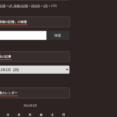
記憶
>
LP_徘徊の記憶
>
2011年
>
2月
>
27日
徘徊の記憶」の検索
去の記事
稿カレンダー
2011年2月
火
水
木
金
土
日