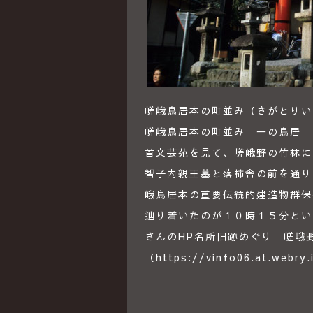
嵯峨鳥居本の町並み（さがとりいも
嵯峨鳥居本の町並み 一の鳥居
首文芸苑を見て、嵯峨野の竹林に
智子内親王墓と落柿舎の前を通り
峨鳥居本の重要伝統的建造物群保
辿り着いたのが１０時１５分とい
さんのHP名所旧跡めぐり 嵯峨
（https://vinfo06.at.webry