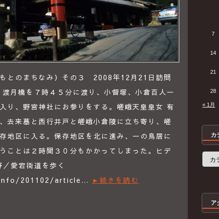
7
14
21
とのまちなみ）その３ 2008年12月21日訪問
 渡月橋を７時４５分に渡り、小督塚、小倉百人一
28
入り、野宮神社にお参りをする。嵯峨天皇皇女 有
« 1月
、去来墓と西行井戸と嵯峨小倉陵に立ち寄り、嵯
存地区に入る。保存地区を北に進み、一の鳥居に
カ
うことは２時間３０分もかかってしまった。ヒデ
カ
テ
野／愛宕街道を歩く
ゴ
リ
.info/201102/article…
►続きを読む
ー
ア