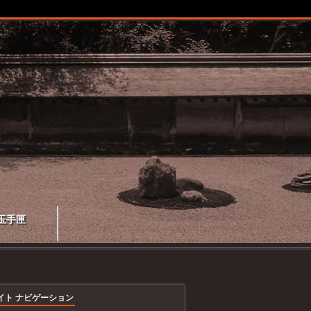
玉手匣
イト ナビゲーション