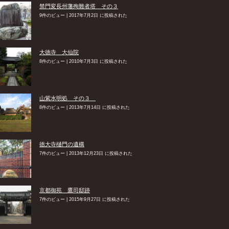
禁門変長州藩殉難者塔 その３
9件のビュー
|
2017年7月2日 に投稿された
大徳寺 大仙院
8件のビュー
|
2010年7月3日 に投稿された
山紫水明処 その３
8件のビュー
|
2013年7月14日 に投稿された
徳大寺樋門の遺構
7件のビュー
|
2013年12月23日 に投稿された
京都御苑 鷹司邸跡
7件のビュー
|
2015年9月27日 に投稿された