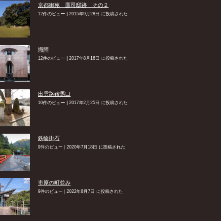
京都御苑 鷹司邸跡 その２
12件のビュー
|
2015年9月28日 に投稿された
織陣
12件のビュー
|
2017年8月16日 に投稿された
出雲路鞍馬口
10件のビュー
|
2017年2月25日 に投稿された
鉄輪掛石
9件のビュー
|
2020年7月18日 に投稿された
市原の町並み
9件のビュー
|
2022年8月7日 に投稿された