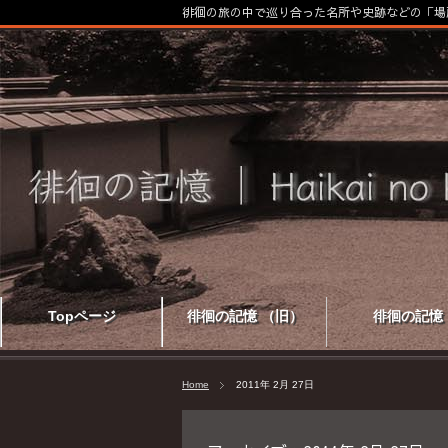
徘徊の旅の中で巡り合った名所や史跡などの「場
Topページ
徘徊の記憶 （旧）
徘徊の記憶
Home
2011年 2月 27日