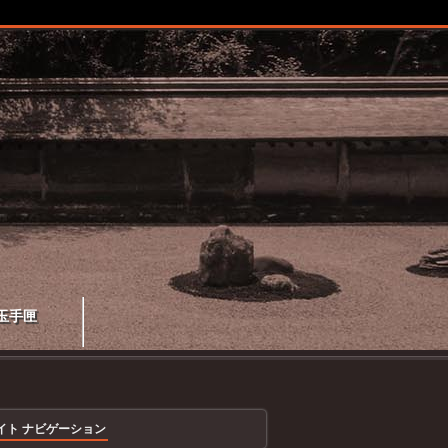
玉手匣
イト ナビゲーション