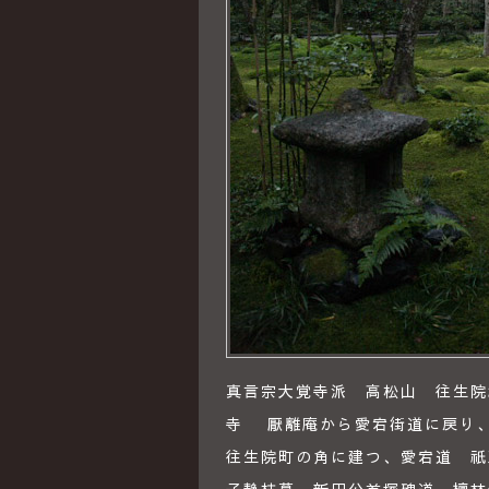
真言宗大覚寺派 高松山 往生院祇
寺 厭離庵から愛宕街道に戻り
往生院町の角に建つ、愛宕道 祇