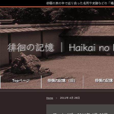
徘徊の旅の中で巡り合った名所や史跡などの「場
Topページ
徘徊の記憶 （旧）
徘徊の記憶
Home
2011年 4月 28日