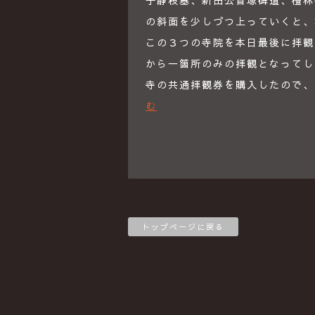
子静枝墓、新田公首塚碑道、檀林
の斜面を少しづつ上っていくと、
この３つの寺院を本日最後に拝観
から一箇所のみの拝観となってし
寺の共通拝観券を購入したので、
む
トップページに戻る