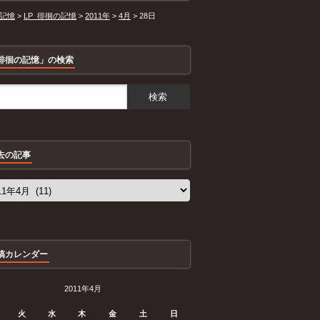
記憶
>
LP_徘徊の記憶
>
2011年
>
4月
>
28日
徘徊の記憶」の検索
去の記事
稿カレンダー
2011年4月
火
水
木
金
土
日