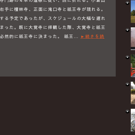
寺門跡の４本の道標に従い、西に折れる。小倉山
右手に檀林寺、正面に滝口寺と祇王寺が現れる。
する予定であったが、スケジュールの大幅な遅れ
まった。既に大覚寺に拝観した際、大覚寺と祇王
必然的に祇王寺に決まった。 祇王…
►続きを読