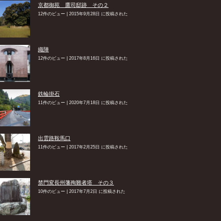
京都御苑 鷹司邸跡 その２
12件のビュー
|
2015年9月28日 に投稿された
織陣
12件のビュー
|
2017年8月16日 に投稿された
鉄輪掛石
11件のビュー
|
2020年7月18日 に投稿された
出雲路鞍馬口
11件のビュー
|
2017年2月25日 に投稿された
禁門変長州藩殉難者塔 その３
10件のビュー
|
2017年7月2日 に投稿された