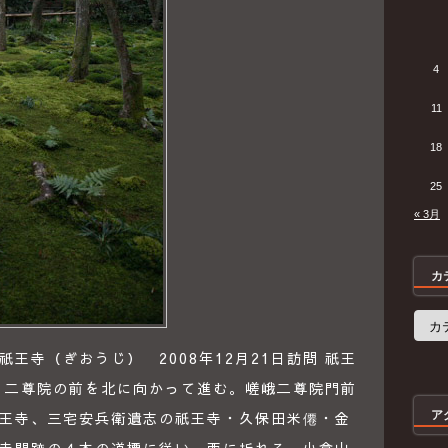
4
11
18
25
« 3月
カ
カ
テ
ゴ
王寺（ぎおうじ） 2008年12月21日訪問 祇王
リ
ー
、二尊院の前を北に向かって進む。嵯峨二尊院門前
王寺、三宅安兵衛遺志の祇王寺・久保田米僊・金
ア