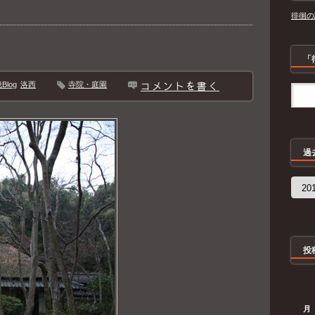
徘徊の
「
コメントを書く
log
洛西
寺院・庭園
過
過
去
の
記
事
投
月