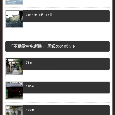
2011年 8月 17日
不動堂村屯所跡
「不動堂村屯所跡」 周辺のスポット
75m
道祖神社
105m
不動堂明王院
122m
文房四神碑 芹根水