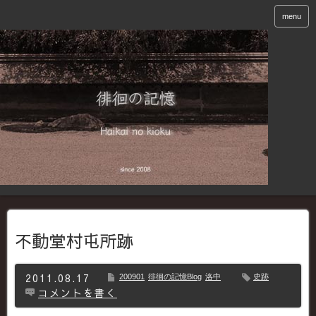
menu
不動堂村屯所跡
2011.08.17
200901
徘徊の記憶Blog
洛中
史跡
コメントを書く