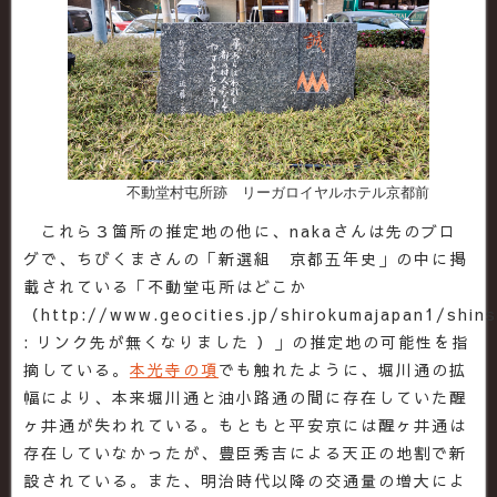
不動堂村屯所跡 リーガロイヤルホテル京都前
これら３箇所の推定地の他に、nakaさんは先のブロ
グで、ちびくまさんの「新選組 京都五年史」の中に掲
載されている「不動堂屯所はどこか
（http://www.geocities.jp/shirokumajapan1/shin
: リンク先が無くなりました ）」の推定地の可能性を指
摘している。
本光寺の項
でも触れたように、堀川通の拡
幅により、本来堀川通と油小路通の間に存在していた醒
ヶ井通が失われている。もともと平安京には醒ヶ井通は
存在していなかったが、豊臣秀吉による天正の地割で新
設されている。また、明治時代以降の交通量の増大によ