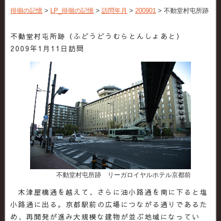
徘徊の記憶
>
LP_徘徊の記憶
>
訪問年月
>
200901
>
不動堂村屯所跡
不動堂村屯所跡（ふどうどうむらとんしょあと）
2009年1月11日訪問
不動堂村屯所跡 リーガロイヤルホテル京都前
木津屋橋通を越えて、さらに油小路通を南に下ると塩
小路通に出る。京都駅前の広場につながる通りであるた
め、再開発が進み大規模な建物が並ぶ地域になってい