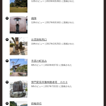
12件のビュー
|
2015年9月28日 に投稿された
織陣
12件のビュー
|
2017年8月16日 に投稿された
出雲路鞍馬口
10件のビュー
|
2017年2月25日 に投稿された
市原の町並み
9件のビュー
|
2022年8月7日 に投稿された
禁門変長州藩殉難者塔 その３
9件のビュー
|
2017年7月2日 に投稿された
鉄輪掛石