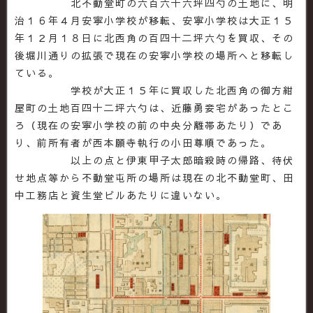
北不動堂町の六百六十六坪四勺の土地に、明
治１６年４月安寧小学校が移転、安寧小学校は大正１５
年１２月１８日に北西角の百四十二坪六勺を買収、その
後堀川通りの拡張で現在の安寧小学校の場所へと移転し
ている。
学校が大正１５年に買収した北西角の御方紺
屋町の土地百四十二坪六勺は、近藤勇妾宅があったとこ
ろ（現在の安寧小学校の前の中央分離帯あたり）であ
り、前所有者が西本願寺執行の小田尊順であった。
以上の点と伊東甲子太郎暗殺時の帰路、待伏
せ地点等から不動堂屯所の場所は現在の北不動堂町、田
中工務店と資生堂ビルあたりに違いない。