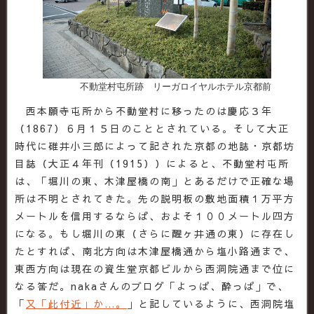
不動堂村屯所跡 リーガロイヤルホテル京都前
西本願寺屯所から不動堂村に移ったのは慶応３年
（1867）６月１５日のこととされている。そして大正
時代に碓井小三郎によって記された京都の地誌・京都坊
目誌（大正４年刊（1915））によると、不動堂村屯所
は、「堀川の東、木津屋橋の南」とあるだけで正確な場
所は不明とされてきた。先の説明板の敷地面積１万平方
メートルを信用するならば、およそ１００メートル四方
になる。もし堀川の東（さらに醒ヶ井通の東）に存在し
たとすれば、南北方向は木津屋橋通から塩小路通まで、
東西方向は現在の資生堂京都ビルから西洞院通まで位に
なる筈だ。nakaさんのブログ「よっぱ、酔っぱ」で、
「
又「此付近」か…。
」と記しているように、西洞院塩