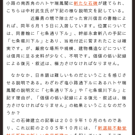
小路の南西角のハトヤ瑞鳳閣に
新たな石碑
が建てられ、
こちらは中村武生氏が下記の様な説明文を記している。
近藤勇の甥で隊士だった宮川信吉の書翰によ
れば、同年６月１５日に入居しています。位置について
は、同書翰に「七条通り下ル」、幹部永倉新八の手記に
「七条堀川下ル」とあり、当地付近に営まれたことは確
実です。が、厳密な場所や規模、建物構造などについて
は信用に足る史料が少なく、不明です。価値の低い記録
による復元・叙述は、極力さけなければなりません。
なかなか、日本語は難しいものだということを感じさ
せる説明である。わざわざ塩小路通下ルにあるハトヤ瑞
鳳閣の説明文に「七条通り下ル」や「七条堀川下ル」と
記す理由が、「価値の低い記録による復元・叙述は、極
力さけなければなりません」の結果ということなのだろ
うか？
この石碑建立の記事は２００９年１０月のものであ
り、これ以前の２００５年１０月には、「
新選組不動堂