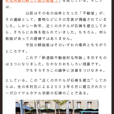
村屯所跡の新しい表示板建つ
」を記している。そこで
は、
以前はその名の由来となった「不動堂」が、
その遺跡として、書物などにその写真が掲載されていま
した。しかし一昨年、近くのホテルが石碑を建立してか
ら、そちらにお株を取られていました。もちろん、何ら
根拠があっての建碑ではありません。
今回の解説板はそのいずれの場所ともちがう
ところです。
これで「新選組不動堂村屯所跡」を示すもの
は３つになりました。なかなかおもしろい現象です。
でもそろそろこの論争に決着をつけなきゃ。
としている。この“近くのホテルが石碑を建立”してか
らは、先の木村氏による２００３年６月に建立されたリ
ーガロイヤルホテル京都の石碑のことである。