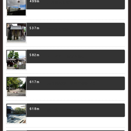
499m
京都駅の町並み
537m
東寺の町並み
582m
石上神社・波切不動明王
617m
西八条邸跡 美福門院御所址
618m
教王護国寺 観智院