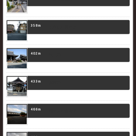
358m
七条油小路の辻
402m
興正寺
433m
西福寺
466m
稲荷大社斎場所