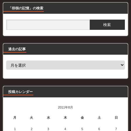
「徘徊の記憶」の検索
過去の記事
過
去
の
記
事
投稿カレンダー
2011年8月
月
火
水
木
金
土
日
1
2
3
4
5
6
7