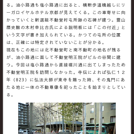
る。油小路通も塩小路通に出ると、横断歩道橋越しにリ
ーガロイヤルホテル京都が見えてくる。この車寄せに向
かっていくと新選組不動堂村屯所跡の石碑が建つ。霊山
歴史館の木村幸比古氏による説明板には「この付近」と
いう文字が書き加えられている。かつての屯所の位置
は、正確には特定されていないことが分かる。
現在もこの地には北不動堂町と南不動町の地名が残る
が、油小路通に面して不動堂明王院がビルの谷間に建
つ。今回は塩小路通から直接堀川通に出てしまったため
不動堂明王院を訪問しなかった。寺伝によれば弘仁１２
年（823）に弘法大師が東寺を賜った時、その鬼門にあ
たる地に一体の不動尊像を祀ったことを始まりとしてい
る。