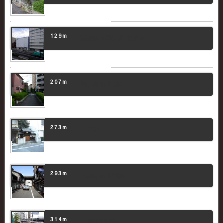
129m
新選組不動堂村屯所跡
207m
塩小路の町並み
273m
本光寺
293m
本願寺の町並み
314m
平重衡受戒碑