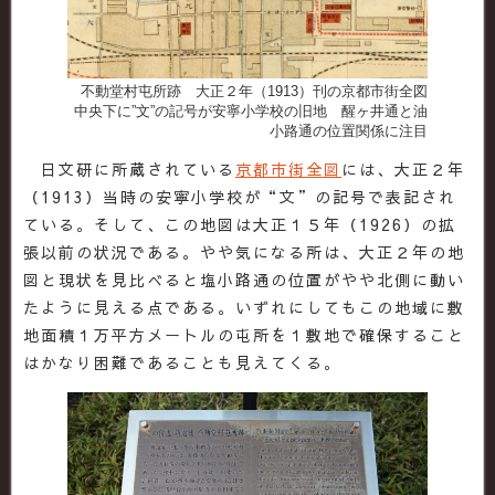
不動堂村屯所跡 大正２年（1913）刊の京都市街全図
中央下に”文”の記号が安寧小学校の旧地 醒ヶ井通と油
小路通の位置関係に注目
日文研に所蔵されている
京都市街全図
には、大正２年
（1913）当時の安寧小学校が“文”の記号で表記され
ている。そして、この地図は大正１５年（1926）の拡
張以前の状況である。やや気になる所は、大正２年の地
図と現状を見比べると塩小路通の位置がやや北側に動い
たように見える点である。いずれにしてもこの地域に敷
地面積１万平方メートルの屯所を１敷地で確保すること
はかなり困難であることも見えてくる。