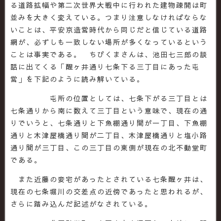
る道路拡幅や第二次世界大戦中に行われた建物疎開は町
並みを大きく変えている。つまり注意しなければならな
いことは、平安京造営時代から同じだと信じている道路
網が、必ずしも一致しない場所が多くなっているという
ことは事実である。 ちびくまさんは、池田七三郎の談
話に出てくる「醒ヶ井通り七条下る三丁目にあった屯
営」を下記のように読み解いている。
屯所の位置としては、七条下がる三丁目とは
七条通りから南に数えて三丁目という意味で、現在の通
りでいうと、七条通りと下魚棚通り間が一丁目、下魚棚
通りと木津屋橋通り間が二丁目、木津屋橋通りと塩小路
通り間が三丁目、この三丁目の東側が現在の北不動堂町
である。
また近藤の妾宅があったとされている七条醒ヶ井は、
現在の七条堀川の交差点の近傍であったと思われるが、
さらに踏み込んだ記述がなされている。