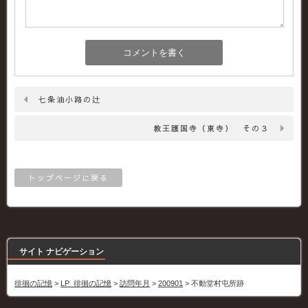
七条油小路の辻
教王護国寺（東寺） その３
トップページに戻る
サイト ナビゲーション
徘徊の記憶
>
LP_徘徊の記憶
>
訪問年月
>
200901
>
不動堂村屯所跡