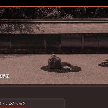
玉手匣
イト ナビゲーション