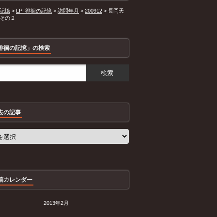
記憶
>
LP_徘徊の記憶
>
訪問年月
>
200912
>
長岡天
その２
徘徊の記憶」の検索
去の記事
稿カレンダー
2013年2月