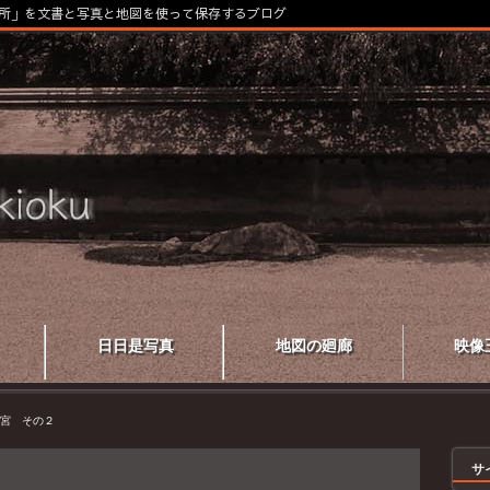
所」を文書と写真と地図を使って保存するブログ
日日是写真
地図の廻廊
映像
宮 その２
サ