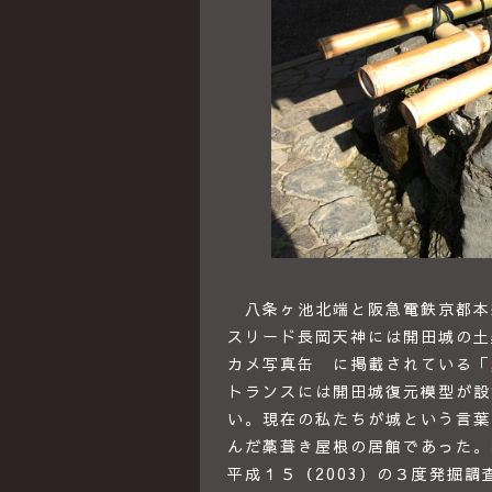
八条ヶ池北端と阪急電鉄京都本
スリード長岡天神には開田城の土塁
カメ写真缶 に掲載されている「
トランスには開田城復元模型が設
い。現在の私たちが城という言葉
んだ藁葺き屋根の居館であった。昭
平成１５（2003）の３度発掘