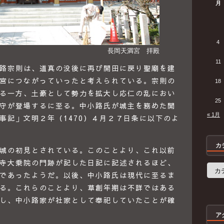
月
4
長岡天満宮 拝殿
11
路宗則は、道真の没後に再び開田に戻り聖廟を建
宮につながっていったと考えられている。宗則の
18
る一方、土豪として勢力を拡大し応仁の乱におい
25
守が登場するに至る。中小路氏が城主を務めた開
« 1月
事記」文明２年（1470）４月２７日条に以下のよ
カ
城の初見とされている。このことより、これ以前
寺大乗院の門跡が記した日記に記述されるほど、
カ
であったようだ。以後、中小路氏は現代に至るま
テ
ゴ
る。これらのことより、草創年期は不詳ではある
リ
ー
し、中小路家が社家として奉祀していたことが確
ア