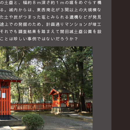
の土塁と、幅約８ｍ深さ約１ｍの堀をめぐらす構
る。城内からは、東西南北が３間以上の大規模な
た土や炭がつまった竈とみられる遺構などが発見
途上での発掘のため、計画通りマンションが竣工
それでも調査結果を踏まえて開田城土塁公園を設
ことは珍しい事例ではないだろうか？