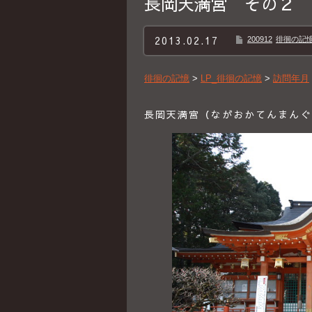
長岡天満宮 その２
2013.02.17
200912
徘徊の記憶B
徘徊の記憶
>
LP_徘徊の記憶
>
訪問年月
長岡天満宮（ながおかてんまんぐう