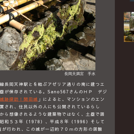
長岡天満宮 手水
線長岡天神駅とを結ぶアゼリア通りの南に建つエ
が保存されている。Sano567さんのＨＰ デジ
城跡探訪！開田城
」によると、マンションのエン
置され、住民以外の人にも公開されているらし
から想像されるような建築物ではなく、土塁で囲
和５３年（1978）、平成８年（1996）そして
調査が行われ、この城が一辺約７０ｍの方形の居館