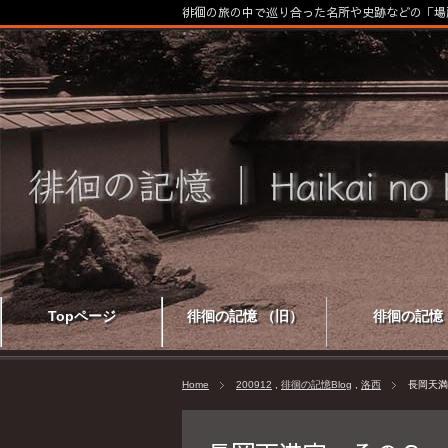
徘徊の旅の中で巡り合った名所や史跡などの「場
Topページ
徘徊の記憶 （旧）
徘徊の記憶
Home
200912
,
徘徊の記憶Blog
,
洛西
長岡天満