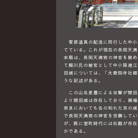
菅原道真の配流に同行した中小
てている。これが現在の長岡天満
末裔は、長岡天満宮の神官を務め
て細川氏の被官として中小路遠江
田城については、「大乗院寺社雑
うな記述がある。
この山名是豊による攻撃が開田
より開田城は存在しており、興福
奈良においても名の知れた京の城
で長岡天満宮の神官を世襲してい
が、既に室町時代には社殿が存在
かである。