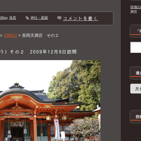
徘徊の
満宮 
コメントを書く
log
洛西
神社・庭園
「
>
200912
>
長岡天満宮 その２
）その２ 2009年12月9日訪問
過
過
去
の
記
事
投