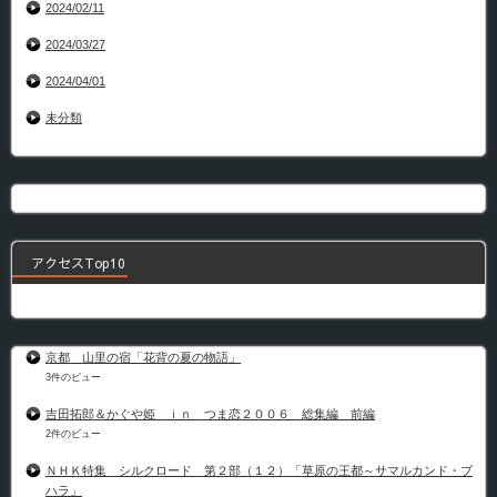
2024/02/11
2024/03/27
2024/04/01
未分類
アクセスTop10
京都 山里の宿「花背の夏の物語」
3件のビュー
吉田拓郎＆かぐや姫 ｉｎ つま恋２００６ 総集編 前編
2件のビュー
ＮＨＫ特集 シルクロード 第２部（１２）「草原の王都～サマルカンド・ブ
ハラ」