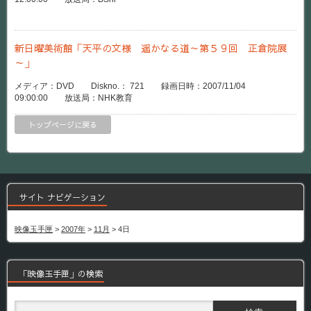
新日曜美術館「天平の文様 遥かなる道～第５９回 正倉院展
～」
メディア：DVD Diskno.： 721 録画日時：2007/11/04
09:00:00 放送局：NHK教育
トップページに戻る
サイト ナビゲーション
映像玉手匣
>
2007年
>
11月
>
4日
「映像玉手匣」の検索