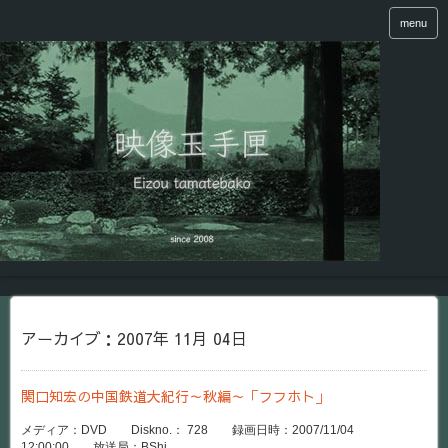
menu
アーカイブ：2007年 11月 04日
関口知宏の中国鉄道大紀行～秋編～「フフホト」
メディア：DVD Diskno.： 728 録画日時：2007/11/04
12:00:00 放送局：BShi