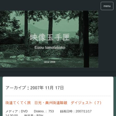
menu
アーカイブ：2007年 11月 17日
街道てくてく旅 日光・奥州街道踏破 ダイジェスト（７）
メディア：DVD Diskno.： 753 録画日時：2007/11/17
14:30:00 放送局：BShi