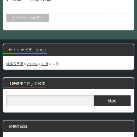
トップページに戻る
サイト ナビゲーション
映像玉手匣
>
2007年
>
11月
>
17日
「映像玉手匣」の検索
過去の番組