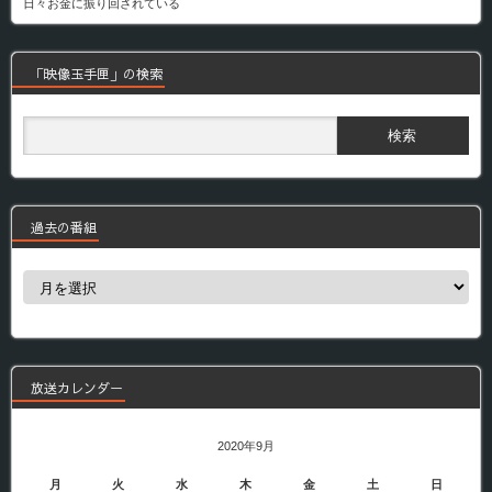
日々お金に振り回されている
「映像玉手匣」の検索
過去の番組
過
去
の
番
組
放送カレンダー
2020年9月
月
火
水
木
金
土
日