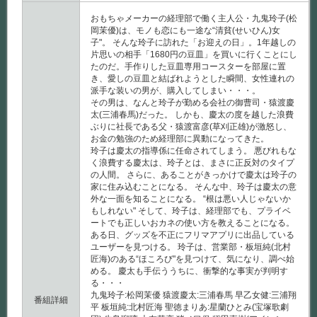
おもちゃメーカーの経理部で働く主人公・九鬼玲子(松
岡茉優)は、モノも恋にも一途な“清貧(せいひん)女
子"。 そんな玲子に訪れた「お迎えの日」。1年越しの
片思いの相手「1680円の豆皿」を買いに行くことにし
たのだ。手作りした豆皿専用コースターを部屋に置
き、愛しの豆皿と結ばれようとした瞬間、女性連れの
派手な装いの男が、購入してしまい・・・。
その男は、なんと玲子が勤める会社の御曹司・猿渡慶
太(三浦春馬)だった。 しかも、慶太の度を越した浪費
ぶりに社長である父・猿渡富彦(草刈正雄)が激怒し、
お金の勉強のため経理部に異動になってきた。
玲子は慶太の指導係に任命されてしまう。 悪びれもな
く浪費する慶太は、玲子とは、まさに正反対のタイプ
の人間。 さらに、あることがきっかけで慶太は玲子の
家に住み込むことになる。 そんな中、玲子は慶太の意
外な一面を知ることになる。 “根は悪い人じゃないか
もしれない" そして、玲子は、経理部でも、プライベ
ートでも正しいおカネの使い方を教えることになる。
ある日、グッズを不正にフリマアプリに出品している
ユーザーを見つける。 玲子は、営業部・板垣純(北村
匠海)のある“ほころび"を見つけて、気になり、調べ始
める。 慶太も手伝ううちに、衝撃的な事実が判明す
る・・・
九鬼玲子:松岡茉優 猿渡慶太:三浦春馬 早乙女健:三浦翔
番組詳細
平 板垣純:北村匠海 聖徳まりあ:星蘭ひとみ(宝塚歌劇