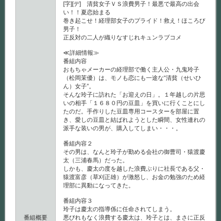
[字][デ] 清貧女子ＶＳ浪費男子！最悪で最高の出会
い！！夏恋始まる
巻き起こせ！経理部女子のプライド！救え！ほころび
男子！
正反対の二人が織りなすじれキュンラブコメ
≪詳細情報≫
番組内容
おもちゃメーカーの経理部で働く主人公・九鬼玲子
（松岡茉優）は、モノも恋にも一途な“清貧（せいひ
ん）女子”。
そんな玲子に訪れた「お迎えの日」。１年越しの片思
いの相手「１６８０円の豆皿」を買いに行くことにし
たのだ。手作りした豆皿専用コースターを部屋に置
き、愛しの豆皿と結ばれようとした瞬間、女性連れの
派手な装いの男が、購入してしまい・・・。
番組内容２
その男は、なんと玲子が勤める会社の御曹司・猿渡慶
太（三浦春馬）だった。
しかも、慶太の度を越した浪費ぶりに社長である父・
猿渡富彦（草刈正雄）が激怒し、お金の勉強のため経
理部に異動になってきた。
番組内容３
玲子は慶太の指導係に任命されてしまう。
番組概要
悪びれもなく浪費する慶太は、玲子とは、まさに正反