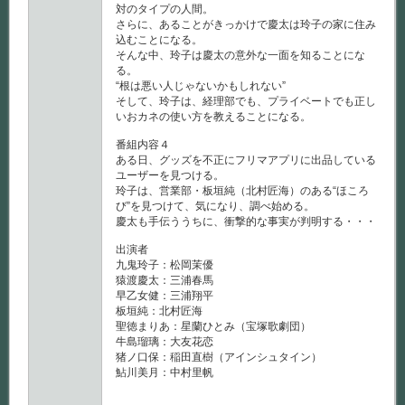
対のタイプの人間。
さらに、あることがきっかけで慶太は玲子の家に住み
込むことになる。
そんな中、玲子は慶太の意外な一面を知ることにな
る。
“根は悪い人じゃないかもしれない”
そして、玲子は、経理部でも、プライベートでも正し
いおカネの使い方を教えることになる。
番組内容４
ある日、グッズを不正にフリマアプリに出品している
ユーザーを見つける。
玲子は、営業部・板垣純（北村匠海）のある“ほころ
び”を見つけて、気になり、調べ始める。
慶太も手伝ううちに、衝撃的な事実が判明する・・・
出演者
九鬼玲子：松岡茉優
猿渡慶太：三浦春馬
早乙女健：三浦翔平
板垣純：北村匠海
聖徳まりあ：星蘭ひとみ（宝塚歌劇団）
牛島瑠璃：大友花恋
猪ノ口保：稲田直樹（アインシュタイン）
鮎川美月：中村里帆