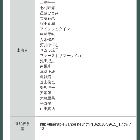
三浦翔平
北村匠海
星蘭ひとみ
大友花恋
稲田直樹
アインシュタイン
中村里帆
八木優希
河井ゆずる
出演者
キムラ緑子
ファーストサマーウイカ
池田成志
南果歩
草刈正雄
梶裕貴
遠山俊也
登坂淳一
安齋肇
大島里美
平野俊一
山田真哉
番組表参
http://timetable.yanbe.net/html/13/2020/09/15_1.html?
13
照