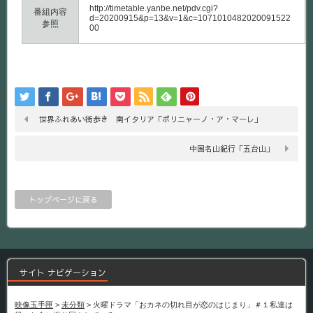
http://timetable.yanbe.net/pdv.cgi?
番組内容
d=20200915&p=13&v=1&c=1071010482020091522
参照
00
世界ふれあい街歩き 南イタリア「ポリニャーノ・ア・マーレ」
中国名山紀行「五台山」
トップページに戻る
サイト ナビゲーション
映像玉手匣
>
未分類
>
火曜ドラマ「おカネの切れ目が恋のはじまり」＃１私達は