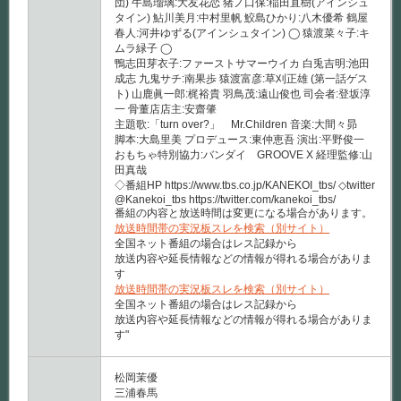
団) 牛島瑠璃:大友花恋 猪ノ口保:稲田直樹(アインシュ
タイン) 鮎川美月:中村里帆 鮫島ひかり:八木優希 鶴屋
春人:河井ゆずる(アインシュタイン) ◯ 猿渡菜々子:キ
ムラ緑子 ◯
鴨志田芽衣子:ファーストサマーウイカ 白兎吉明:池田
成志 九鬼サチ:南果歩 猿渡富彦:草刈正雄 (第一話ゲス
ト) 山鹿眞一郎:梶裕貴 羽鳥茂:遠山俊也 司会者:登坂淳
一 骨董店店主:安齋肇
主題歌:「turn over?」 Mr.Children 音楽:大間々昴
脚本:大島里美 プロデュース:東仲恵吾 演出:平野俊一
おもちゃ特別協力:バンダイ GROOVE X 経理監修:山
田真哉
◇番組HP https://www.tbs.co.jp/KANEKOI_tbs/ ◇twitter
@Kanekoi_tbs https://twitter.com/kanekoi_tbs/
番組の内容と放送時間は変更になる場合があります。
放送時間帯の実況板スレを検索（別サイト）
全国ネット番組の場合はレス記録から
放送内容や延長情報などの情報が得れる場合がありま
す
放送時間帯の実況板スレを検索（別サイト）
全国ネット番組の場合はレス記録から
放送内容や延長情報などの情報が得れる場合がありま
す"
松岡茉優
三浦春馬