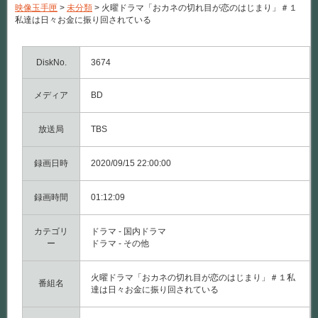
映像玉手匣
>
未分類
>
火曜ドラマ「おカネの切れ目が恋のはじまり」＃１
私達は日々お金に振り回されている
DiskNo.
3674
メディア
BD
放送局
TBS
録画日時
2020/09/15 22:00:00
録画時間
01:12:09
カテゴリ
ドラマ - 国内ドラマ
ー
ドラマ - その他
火曜ドラマ「おカネの切れ目が恋のはじまり」＃１私
番組名
達は日々お金に振り回されている