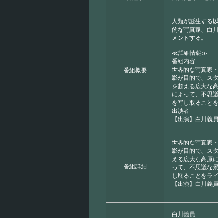
人類が誕生する
的な写真家、白
メントする。
≪詳細情報≫
番組内容
世界的な写真家
番組概要
影が目的で、ス
を超える広大な
によって、不思
を写し取ること
出演者
【出演】白川義
世界的な写真家
影が目的で、スタ
える広大な高原
番組詳細
って、不思議な
し取ることをラ
【出演】白川義員
白川義員