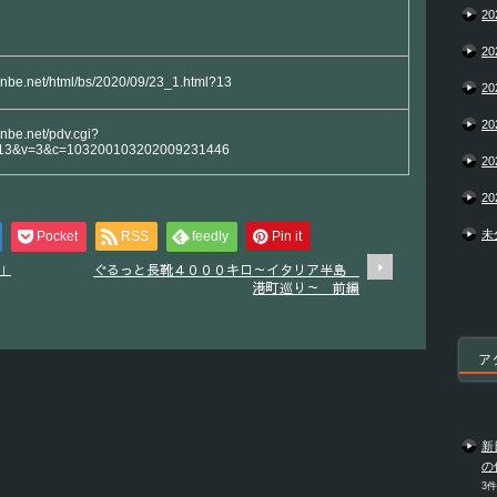
20
20
yanbe.net/html/bs/2020/09/23_1.html?13
20
20
anbe.net/pdv.cgi?
13&v=3&c=103200103202009231446
20
20
未
Pocket
RSS
feedly
Pin it
」
ぐるっと長靴４０００キロ～イタリア半島
港町巡り～ 前編
ア
新
の
3