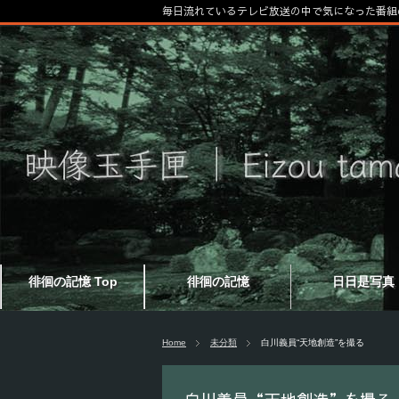
毎日流れているテレビ放送の中で気になった番組
徘徊の記憶 Top
徘徊の記憶
日日是写真
Home
未分類
白川義員“天地創造”を撮る