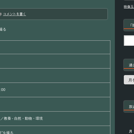
映像玉
コメントを書く
「
撮る
過
過
去
の
6:00
番
組
放
／教養 - 自然・動物・環境
月
造”を撮る