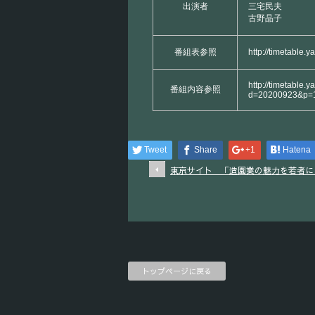
出演者
三宅民夫
古野晶子
番組表参照
http://timetable.
http://timetable.y
番組内容参照
d=20200923&p=
Tweet
Share
+1
Hatena
東京サイト 「造園業の魅力を若者に
トップページに戻る