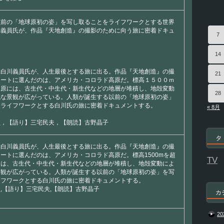
以前の「地球原初の姿」を写し取ることをライフワークとする世界
川義員氏が、作品『天地創造』の撮影のために向う旅に密着ドキュ
7
14
・白川義員氏が、人生最後とする旅に出る。作品『天地創造』の撮
21
タートに選んだのは、アメリカ・コロラド高原だ。標高１５００ｍ
高原には、古生代・中生代・新生代などの地層が堆積し、地殻変動
28
議な景観が広がっている。人類が誕生する以前の「地球原初の姿」
をライフワークとする白川氏の旅に密着ドキュメントする。
« 8月
員，【語り】三宅民夫，【朗読】古野晶子
タ
・白川義員氏が、人生最後とする旅に出る。作品『天地創造』の撮
ートに選んだのは、アメリカ・コロラド高原だ。標高1500mを超
TV
には、古生代・中生代・新生代などの地層が堆積し、地殻変動によ
景観が広がっている。人類が誕生する以前の「地球原初の姿」を写
イフワークとする白川氏の旅に密着ドキュメントする。
,【語り】三宅民夫,【朗読】古野晶子
カ
20