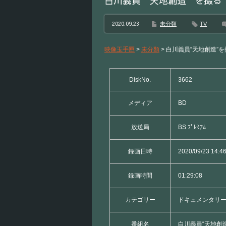
白川義員“天地創造”を撮る
2020.09.23
未分類
TV
映像玉手匣
>
未分類
>
白川義員“天地創造”を
DiskNo.
3662
メディア
BD
放送局
BS ﾌﾟﾚﾐｱﾑ
録画日時
2020/09/23 14:4
録画時間
01:29:08
カテゴリー
ドキュメンタリー
番組名
白川義員“天地創