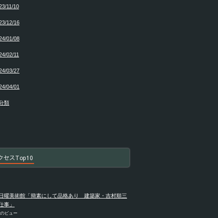
23/11/10
23/12/16
24/01/08
24/02/11
24/03/27
24/04/01
分類
クセスTop10
日曜美術館「簡素にして品格あり 建築家・吉村順三
仕事」
件のビュー