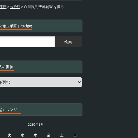
手匣
>
未分類
>
白川義員“天地創造”を撮る
映像玉手匣」の検索
去の番組
送カレンダー
2020年9月
火
水
木
金
土
日