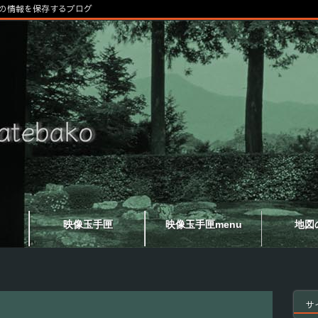
の情報を保存するブログ
映像玉手匣
映像玉手匣menu
地図
サ