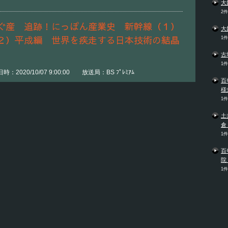
大
2
ぐ産 追跡！にっぽん産業史 新幹線（１）
大
２）平成編 世界を疾走する日本技術の結晶
1
古
1
2020/10/07 9:00:00 放送局：BS ﾌﾟﾚﾐｱﾑ
百
様
1
土
倉
1
百
院
1