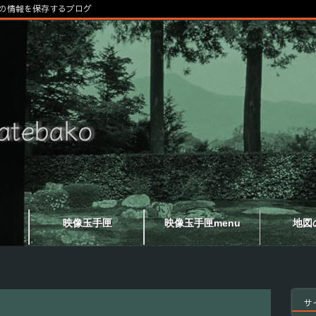
の情報を保存するブログ
映像玉手匣
映像玉手匣menu
地図
サ