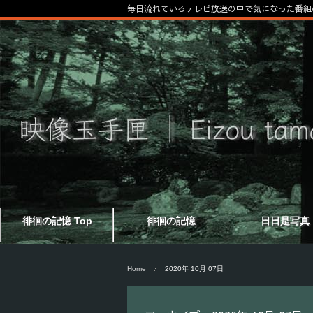
毎日流れているテレビ放送の中で気になった番組
徘徊の記憶 Top
徘徊の記憶
日日是写真
Home
2020年 10月 07日