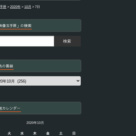
手匣
>
2020年
>
10月
>
7日
映像玉手匣」の検索
去の番組
送カレンダー
2020年10月
火
水
木
金
土
日