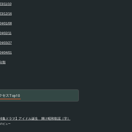
23/11/10
23/12/16
24/01/08
24/02/11
24/03/27
24/04/01
分類
クセスTop10
特集ドラマ】アイドル誕生 輝け昭和歌謡［字］
件のビュー