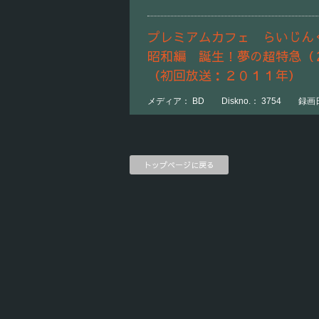
プレミアムカフェ らいじん
昭和編 誕生！夢の超特急（
（初回放送：２０１１年）
メディア： BD Diskno.： 3754 録画日時：
トップページに戻る