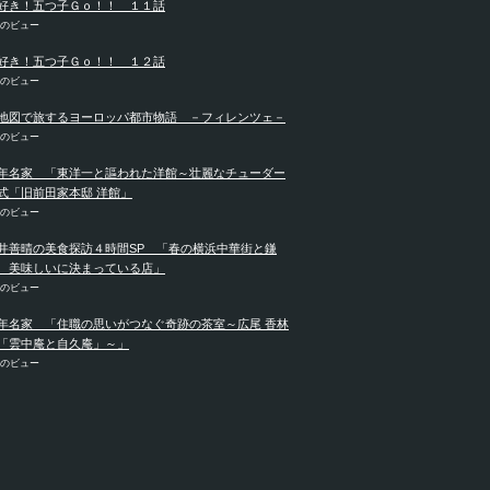
好き！五つ子Ｇｏ！！ １１話
件のビュー
好き！五つ子Ｇｏ！！ １２話
件のビュー
地図で旅するヨーロッパ都市物語 －フィレンツェ－
件のビュー
年名家 「東洋一と謳われた洋館～壮麗なチューダー
式「旧前田家本邸 洋館」
件のビュー
井善晴の美食探訪４時間SP 「春の横浜中華街と鎌
 美味しいに決まっている店」
件のビュー
年名家 「住職の思いがつなぐ奇跡の茶室～広尾 香林
「雲中庵と自久庵」～」
件のビュー