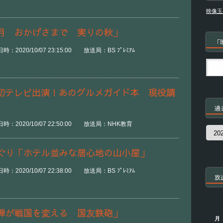
映像玉
月 おかげさまで 実りの秋」
「
2020/10/07 23:15:00 放送局：BS ﾌﾟﾚﾐｱﾑ
界初テレビ出演！あのグルメガイド本 現役調
過
：2020/10/07 22:50:00 放送局：NHK教育
過
去
の
ぐり「ホテル並みな居心地の山小屋」
番
組
2020/10/07 22:38:00 放送局：BS ﾌﾟﾚﾐｱﾑ
放
弾が戦国を変える 国友鉄砲」
月