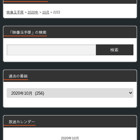
映像玉手匣
>
2020年
>
10月
>
22日
「映像玉手匣」の検索
過去の番組
過
去
の
番
組
放送カレンダー
2020年10月