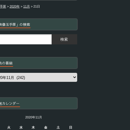
手匣
>
2020年
>
11月
>
21日
映像玉手匣」の検索
去の番組
送カレンダー
2020年11月
火
水
木
金
土
日