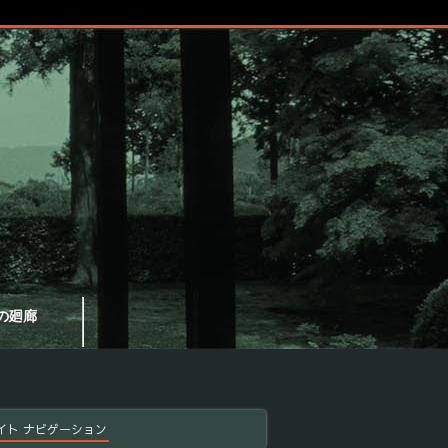
の廻廊
イト ナビゲーション