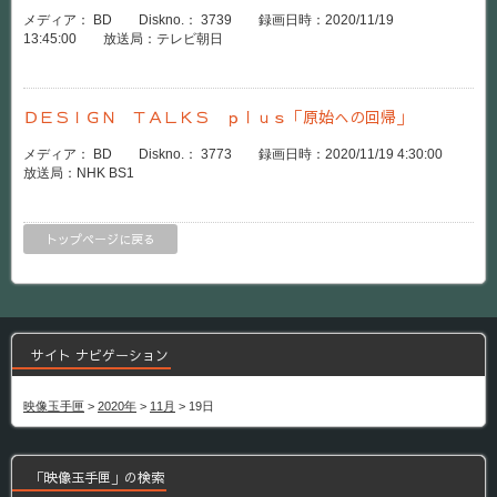
メディア： BD Diskno.： 3739 録画日時：2020/11/19
13:45:00 放送局：テレビ朝日
ＤＥＳＩＧＮ ＴＡＬＫＳ ｐｌｕｓ「原始への回帰」
メディア： BD Diskno.： 3773 録画日時：2020/11/19 4:30:00
放送局：NHK BS1
トップページに戻る
サイト ナビゲーション
映像玉手匣
>
2020年
>
11月
>
19日
「映像玉手匣」の検索