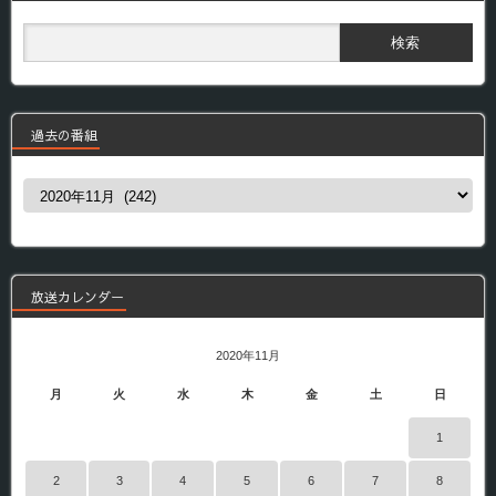
過去の番組
過
去
の
番
組
放送カレンダー
2020年11月
月
火
水
木
金
土
日
1
2
3
4
5
6
7
8