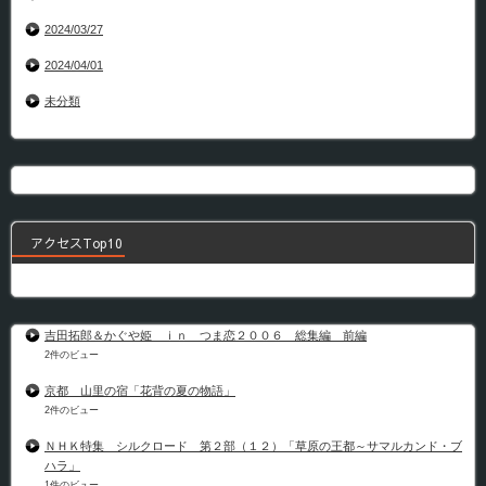
2024/03/27
2024/04/01
未分類
アクセスTop10
吉田拓郎＆かぐや姫 ｉｎ つま恋２００６ 総集編 前編
2件のビュー
京都 山里の宿「花背の夏の物語」
2件のビュー
ＮＨＫ特集 シルクロード 第２部（１２）「草原の王都～サマルカンド・ブ
ハラ」
1件のビュー