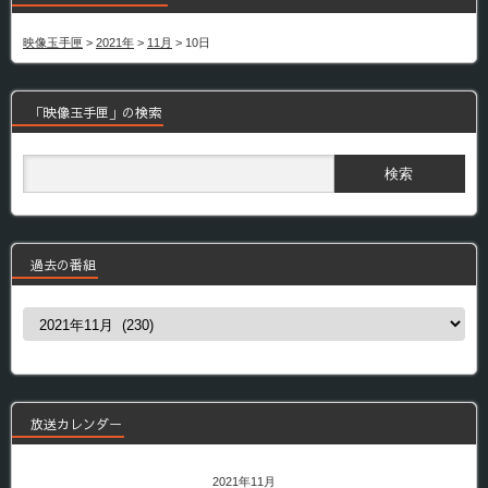
映像玉手匣
>
2021年
>
11月
>
10日
「映像玉手匣」の検索
過去の番組
過
去
の
番
組
放送カレンダー
2021年11月