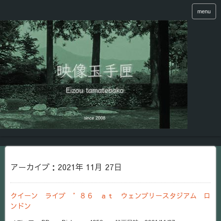
menu
アーカイブ：2021年 11月 27日
クイーン ライブ ’８６ ａｔ ウェンブリースタジアム ロ
ンドン