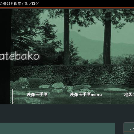
の情報を保存するブログ
映像玉手匣
映像玉手匣menu
地図
サ