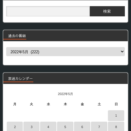
過去の番組
過
去
の
番
組
放送カレンダー
2022年5月
月
火
水
木
金
土
日
1
2
3
4
5
6
7
8