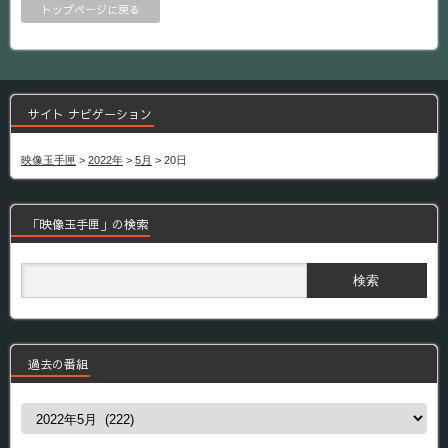
トップページに戻る
サイト ナビゲーション
映像玉手匣
>
2022年
>
5月
>
20日
「映像玉手匣」の検索
過去の番組
過
去
の