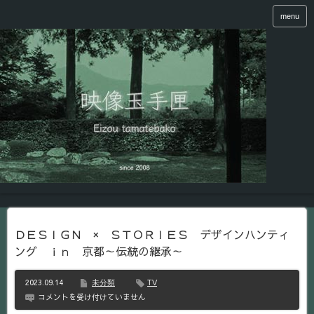
menu
ＤＥＳＩＧＮ × ＳＴＯＲＩＥＳ デザインハンティ
ング ｉｎ 京都～伝統の継承～
2023.09.14
未分類
TV
Ｄ
コメントを受け付けていません
Ｅ