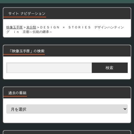
サイト ナビゲーション
映像玉手匣
>
未分類
>
ＤＥＳＩＧＮ × ＳＴＯＲＩＥＳ デザインハンティン
グ ｉｎ 京都～伝統の継承～
「映像玉手匣」の検索
過去の番組
過
去
の
番
組