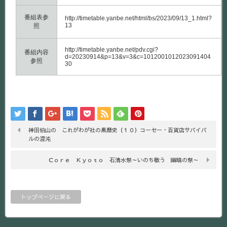
番組表参
http://timetable.yanbe.net/html/bs/2023/09/13_1.html?
13
照
http://timetable.yanbe.net/pdv.cgi?
番組内容
d=20230914&p=13&v=3&c=1012001012023091404
参照
30
神田伯山の これがわが社の黒歴史（１０）コーセー・百貨店サバイバ
ルの混沌
Ｃｏｒｅ Ｋｙｏｔｏ 石清水祭～いのち敬う 幽暗の祭～
トップページに戻る