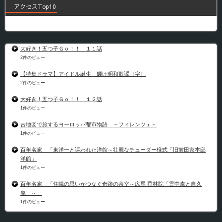
アクセスTop10
大好き！五つ子Ｇｏ！！ １１話
2件のビュー
【特集ドラマ】アイドル誕生 輝け昭和歌謡［字］
2件のビュー
大好き！五つ子Ｇｏ！！ １２話
1件のビュー
古地図で旅するヨーロッパ都市物語 －フィレンツェ－
1件のビュー
百年名家 「東洋一と謳われた洋館～壮麗なチューダー様式「旧前田家本邸
洋館」
1件のビュー
百年名家 「住職の思いがつなぐ奇跡の茶室～広尾 香林院「雲中庵と自久
庵」～」
1件のビュー