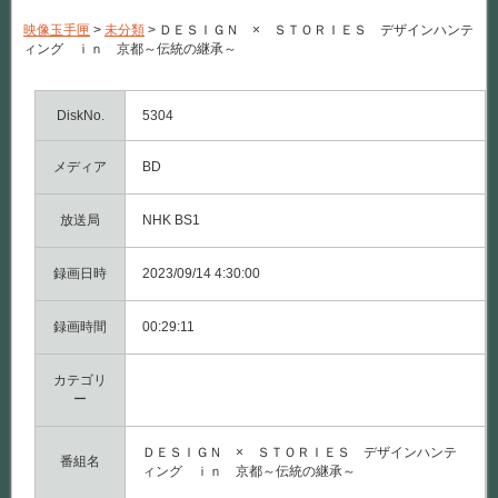
Ｓ
Ｉ
映像玉手匣
>
未分類
>
ＤＥＳＩＧＮ × ＳＴＯＲＩＥＳ デザインハンテ
Ｇ
ィング ｉｎ 京都～伝統の継承～
Ｎ
×
Ｓ
Ｔ
DiskNo.
5304
Ｏ
Ｒ
メディア
Ｉ
BD
Ｅ
Ｓ
デ
放送局
NHK BS1
ザ
イ
録画日時
ン
2023/09/14 4:30:00
ハ
ン
録画時間
テ
00:29:11
ィ
ン
カテゴリ
グ
ｉ
ー
ｎ
京
都
ＤＥＳＩＧＮ × ＳＴＯＲＩＥＳ デザインハンテ
番組名
～
ィング ｉｎ 京都～伝統の継承～
伝