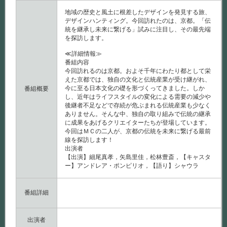
統
の
地域の歴史と風土に根差したデザインを発見する旅、
継
デザインハンティング。今回訪れたのは、京都。「伝
承
統を継承し未来に繋げる」試みに注目し、その最先端
～
を探訪します。
は
≪詳細情報≫
番組内容
今回訪れるのは京都。およそ千年にわたり都として栄
えた京都では、独自の文化と伝統産業が受け継がれ、
今に至る日本文化の礎を形づくってきました。しか
番組概要
し、近年はライフスタイルの変化による需要の減少や
後継者不足などで存続が危ぶまれる伝統産業も少なく
ありません。そんな中、独自の取り組みで伝統の継承
に成果をあげるクリエイターたちが登場しています。
今回はＭＣの二人が、京都の伝統を未来に繋げる最前
線を探訪します！
出演者
【出演】細尾真孝，矢島里佳，松林豊斎，【キャスタ
ー】アンドレア・ポンピリオ，【語り】シャウラ
番組詳細
出演者