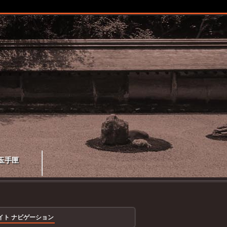
玉手匣
イト ナビゲーション