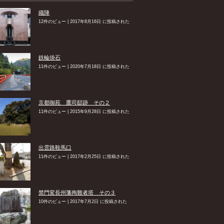
織陣
12件のビュー
|
2017年8月16日 に投稿された
鉄輪掛石
11件のビュー
|
2020年7月18日 に投稿された
京都御苑 鷹司邸跡 その２
11件のビュー
|
2015年9月28日 に投稿された
出雲路鞍馬口
11件のビュー
|
2017年2月25日 に投稿された
禁門変長州藩殉難者塔 その３
10件のビュー
|
2017年7月2日 に投稿された