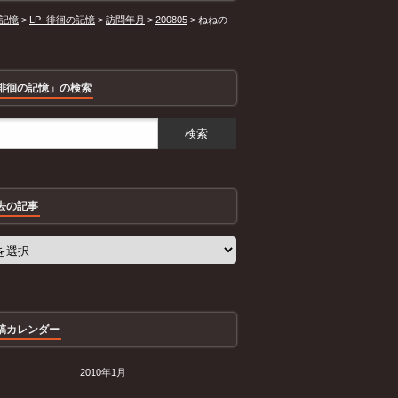
記憶
>
LP_徘徊の記憶
>
訪問年月
>
200805
>
ねねの
徘徊の記憶」の検索
去の記事
稿カレンダー
2010年1月