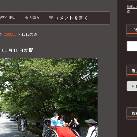
徘徊の
道
コメントを書く
log
東山
町並み
「
>
200805
>
ねねの道
05月16日訪問
過
過
去
の
記
事
投