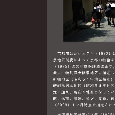
京都市は昭和４７年（1972）
景地区制度によって京都の特色あ
（1975）の文化財保護法改正
機に，特別保全修景地区に指定し
新橋地区（昭和５１年地区指定）
嵯峨鳥居本地区（昭和５４年地区
定に加え、現在４地区となってい
館、弘前、川越、金沢、妻籠、倉
（2009）１２月時点で指定され
産寧坂地区は平成７年（1995