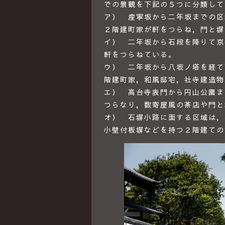
での景観を下記の５つに分類して
ア） 産寧坂から二年坂までの区
２階建町家が軒をつらね，門と塀
イ） 二年坂から石段を降りて京
軒をつらねている。
ウ） 二年坂から八坂ノ塔を経て
階建町家，和風邸宅，社寺建造物
エ） 高台寺表門から円山公園ま
つらなり，数寄屋風の茶店や門と
オ） 石塀小路に面する区域は，
小壁付板塀などを持つ２階建ての