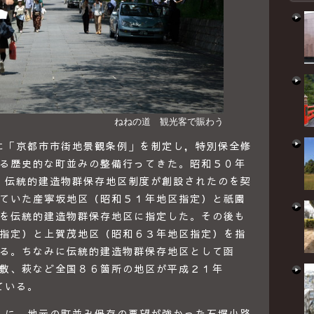
ねねの道 観光客で賑わう
に「京都市市街地景観条例」を制定し，特別保全修
る歴史的な町並みの整備行ってきた。昭和５０年
で，伝統的建造物群保存地区制度が創設されたのを契
ていた産寧坂地区（昭和５１年地区指定）と祇園
を伝統的建造物群保存地区に指定した。その後も
指定）と上賀茂地区（昭和６３年地区指定）を指
る。ちなみに伝統的建造物群保存地区として函
敷、萩など全国８６箇所の地区が平成２１年
ている。
）に，地元の町並み保存の要望が強かった石塀小路