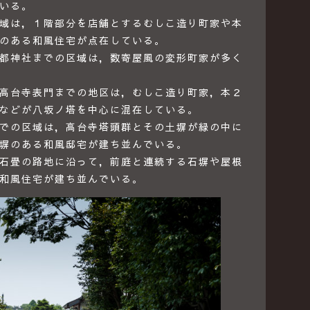
いる。
域は，１階部分を店舗とするむしこ造り町家や本
のある和風住宅が点在している。
都神社までの区域は，数寄屋風の変形町家が多く
高台寺表門までの地区は，むしこ造り町家，本２
などが八坂ノ塔を中心に混在している。
での区域は，高台寺塔頭群とその土塀が緑の中に
塀のある和風邸宅が建ち並んでいる。
石畳の路地に沿って，前庭と連続する石塀や屋根
和風住宅が建ち並んでいる。