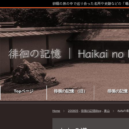
徘徊の旅の中で巡り合った名所や史跡などの「場
Topページ
徘徊の記憶 （旧）
徘徊の記憶
Home
200805
,
徘徊の記憶Blog
,
東山
ねねの道