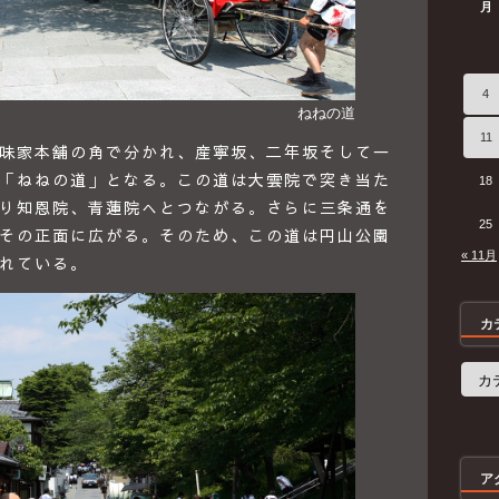
月
4
ねねの道
11
味家本舗の角で分かれ、産寧坂、二年坂そして一
「ねねの道」となる。この道は大雲院で突き当た
18
り知恩院、青蓮院へとつながる。さらに三条通を
25
その正面に広がる。そのため、この道は円山公園
« 11月
れている。
カ
カ
テ
ゴ
リ
ー
ア