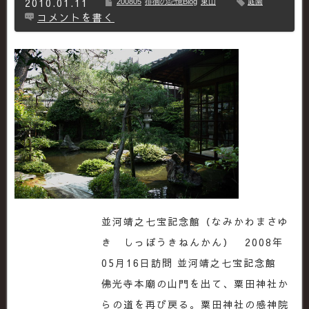
2010.01.11
200805
徘徊の記憶Blog
東山
庭園
コメントを書く
並河靖之七宝記念館（なみかわまさゆ
き しっぽうきねんかん） 2008年
05月16日訪問 並河靖之七宝記念館
佛光寺本廟の山門を出て、粟田神社か
らの道を再び戻る。粟田神社の感神院