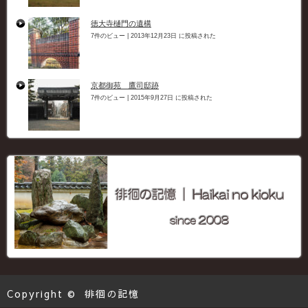
徳大寺樋門の遺構
7件のビュー
|
2013年12月23日 に投稿された
京都御苑 鷹司邸跡
7件のビュー
|
2015年9月27日 に投稿された
Copyright ©
徘徊の記憶