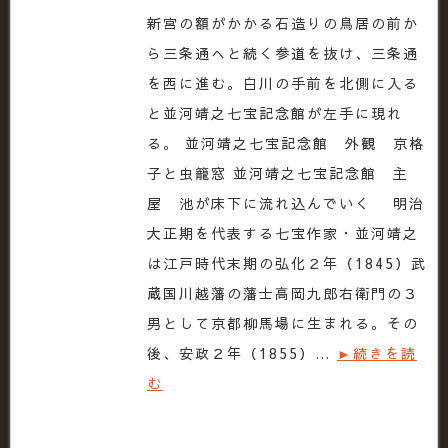
新宮の額がかかる石造りの鳥居の前か
ら三条通へと続く参道を抜け、三条通
を西に進む。白川の手前を北側に入る
と並河靖之七宝記念館が左手に現れ
る。 並河靖之七宝記念館 外観 京格
子と虫籠窓 並河靖之七宝記念館 主
屋 池が床下に流れ込んでいく 明治
大正期を代表する七宝作家・並河靖之
は江戸時代末期の弘化２年（1845）武
蔵国川越藩の藩士高岡九郎右衛門の３
男として京都柳馬場に生まれる。その
後、安政２年（1855）…
►続きを読
む