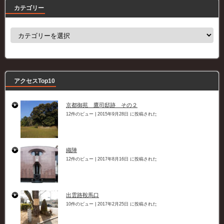
カテゴリー
カ
テ
ゴ
リ
ー
アクセスTop10
京都御苑 鷹司邸跡 その２
12件のビュー
|
2015年9月28日 に投稿された
織陣
12件のビュー
|
2017年8月16日 に投稿された
出雲路鞍馬口
10件のビュー
|
2017年2月25日 に投稿された