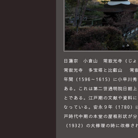
日蓮宗 小倉山 常寂光寺（じょう
常寂光寺 多宝塔と比叡山 常
年間（1596～1615）に小早
ある。これは第二世通明院日韶上
とである。江戸期の文献や資料に
なっている。安永９年（1780
戸時代中期の本堂の屋根形状が分
（1932）の大修理の時に改修