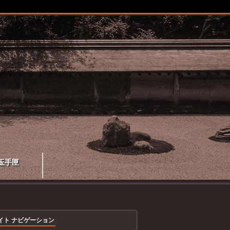
玉手匣
イト ナビゲーション