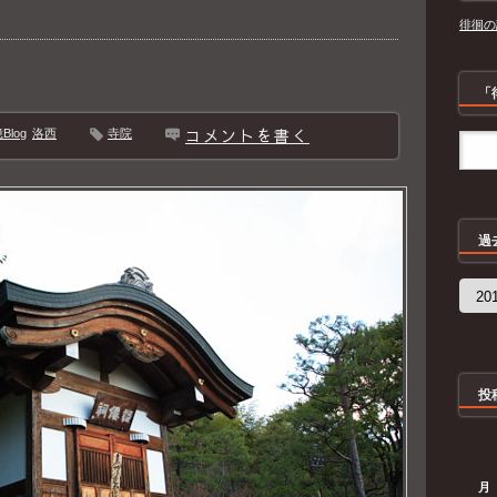
徘徊の
「
コメントを書く
log
洛西
寺院
過
過
去
の
記
事
投
月