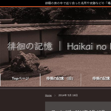
徘徊の旅の中で巡り合った名所や史跡などの「場
Topページ
徘徊の記憶 （旧）
徘徊の記憶
Home
2014年 5月 19日