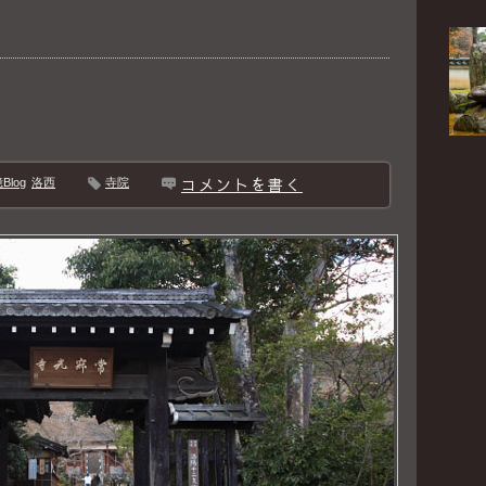
コメントを書く
log
洛西
寺院