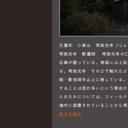
日蓮宗 小倉山 常寂光寺（じょう
常寂光寺 歌遷祠 常寂光寺の
石碑が建っている。南面には上記
る。常寂光寺 その２で触れたよ
祠・歌僊祠を山上に移している。
することは恐れ多いという理由か
られたかについては、フィールド
境内に設置されていることから
続きを読む