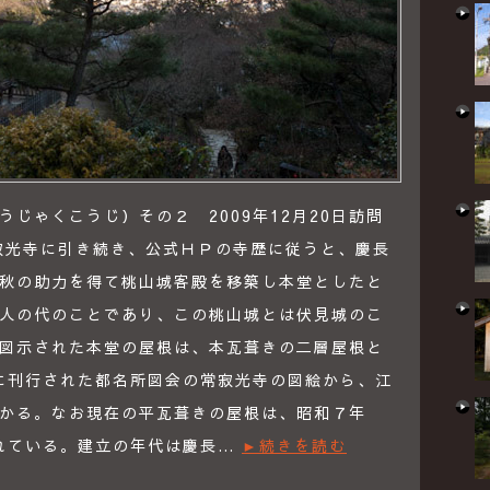
じゃくこうじ）その２ 2009年12月20日訪問
寂光寺に引き続き、公式ＨＰの寺歴に従うと、慶長
川秀秋の助力を得て桃山城客殿を移築し本堂としたと
人の代のことであり、この桃山城とは伏見城のこ
図示された本堂の屋根は、本瓦葺きの二層屋根と
）に刊行された都名所図会の常寂光寺の図絵から、江
かる。なお現在の平瓦葺きの屋根は、昭和７年
されている。建立の年代は慶長…
►続きを読む