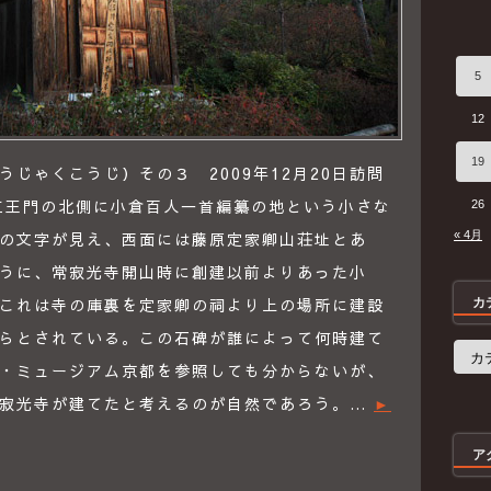
5
12
19
じゃくこうじ）その３ 2009年12月20日訪問
仁王門の北側に小倉百人一首編纂の地という小さな
26
の文字が見え、西面には藤原定家卿山荘址とあ
« 4月
うに、常寂光寺開山時に創建以前よりあった小
これは寺の庫裏を定家卿の祠より上の場所に建設
カ
らとされている。この石碑が誰によって何時建て
カ
テ
・ミュージアム京都を参照しても分からないが、
ゴ
リ
常寂光寺が建てたと考えるのが自然であろう。…
►
ー
ア