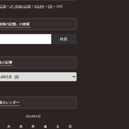
記憶
>
LP_徘徊の記憶
>
2014年
>
5月
>
19日
徘徊の記憶」の検索
去の記事
稿カレンダー
2014年5月
火
水
木
金
土
日