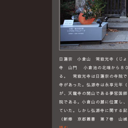
日蓮宗 小倉山 常寂光寺（じょう
寺 山門 小倉池の北端から８
る。 常寂光寺は日蓮宗の寺院で
寺があった。弘源寺は永享元年（
が、天龍寺の開山である夢窓国師
院である。小倉山の麓に位置し、
ていた。しかし弘源寺に関する記
（新修 京都叢書 第７巻 山城
読む