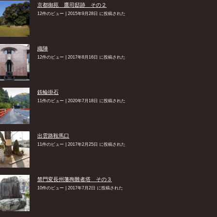
京都御苑 鷹司邸跡 その２
12件のビュー
|
2015年9月28日 に投稿された
織陣
12件のビュー
|
2017年8月16日 に投稿された
鉄輪掛石
11件のビュー
|
2020年7月18日 に投稿された
出雲路鞍馬口
11件のビュー
|
2017年2月25日 に投稿された
禁門変長州藩殉難者塔 その３
10件のビュー
|
2017年7月2日 に投稿された