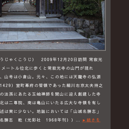
じゃくこうじ） 2009年12月20日訪問 常寂光
０メートル位北に歩くと常寂光寺の山門が現れ
、山号は小倉山。元々、この地には天龍寺の弘源
1429）室町幕府の管領であった細川右京太夫持之
の法孫にあたる玉岫禅師を開山に迎え創建した寺
北は二尊院、南は亀山にいたる広大な寺領を有し
述は実に少ない。地誌においては「山城名勝志」
名勝志 乾（光彩社 1968年刊））…
►続きを