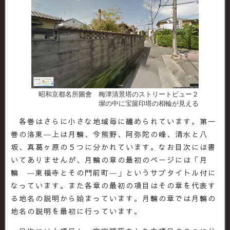
昭和京都名所圖會 梅津清景塔のストリートビュー２
塀の中に宝篋印塔の相輪が見える
各巻はさらに小さな地域毎に纏められています。第一
巻の洛東―上は月輪、今熊野、阿弥陀の峰、清水と八
坂、真葛ヶ原の５つに分かれています。なお目次には書
いてありませんが、月輪の章の最初のページには「月
輪 ―東福寺とその門前町―」というサブタイトル付に
なっています。また各章の最初の項目はその章を代表す
る地名の説明から始まっています。月輪の章では月輪の
地名の説明を最初に行っています。