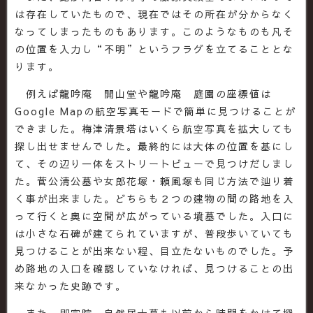
は存在していたもので、現在ではその所在が分からなく
なってしまったものもあります。このようなものも凡そ
の位置を入力し“不明”というフラグを立てることとな
ります。
例えば龍吟庵 開山堂や龍吟庵 庭園の座標値は
Google Mapの航空写真モードで簡単に見つけることが
できました。梅津清景塔はいくら航空写真を拡大しても
探し出せませんでした。最終的には大体の位置を基にし
て、その辺り一体をストリートビューで見つけだしまし
た。菅公清公墓や女郎花塚・頼風塚も同じ方法で辿り着
く事が出来ました。どちらも２つの建物の間の路地を入
って行くと奥に空間が広がっている墳墓でした。入口に
は小さな石碑が建てられていますが、普段歩いていても
見つけることが出来ない程、目立たないものでした。予
め路地の入口を確認していなければ、見つけることの出
来なかった史跡です。
また、即宗院 自然居士墓も以前から時間をかけて探