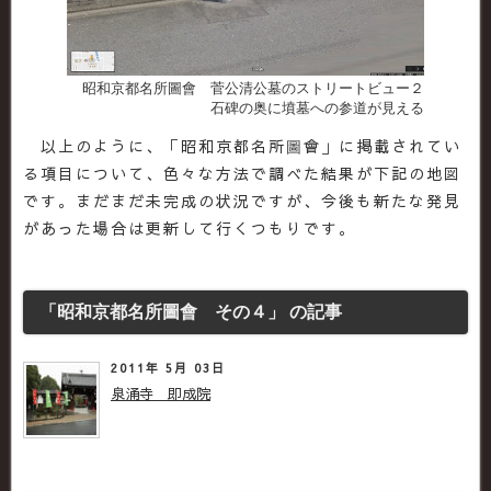
昭和京都名所圖會 菅公清公墓のストリートビュー２
石碑の奥に墳墓への参道が見える
以上のように、「昭和京都名所圖會」に掲載されてい
る項目について、色々な方法で調べた結果が下記の地図
です。まだまだ未完成の状況ですが、今後も新たな発見
があった場合は更新して行くつもりです。
「昭和京都名所圖會 その４」 の記事
2011年 5月 03日
泉涌寺 即成院