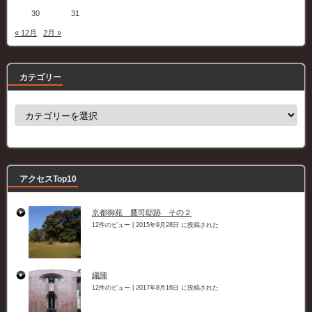
30
31
« 12月
2月 »
カテゴリー
カ
テ
ゴ
リ
ー
アクセスTop10
京都御苑 鷹司邸跡 その２
12件のビュー
|
2015年9月28日 に投稿された
織陣
12件のビュー
|
2017年8月16日 に投稿された