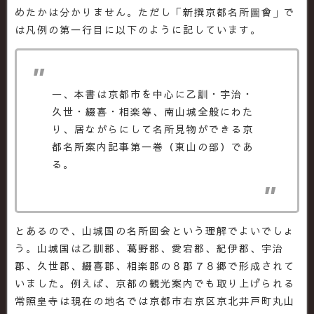
めたかは分かりません。ただし「新撰京都名所圖會」で
は凡例の第一行目に以下のように記しています。
一、本書は京都市を中心に乙訓・宇治・
久世・綴喜・相楽等、南山城全般にわた
り、居ながらにして名所見物ができる京
都名所案内記事第一巻（東山の部）であ
る。
とあるので、山城国の名所図会という理解でよいでしょ
う。山城国は乙訓郡、葛野郡、愛宕郡、紀伊郡、宇治
郡、久世郡、綴喜郡、相楽郡の８郡７８郷で形成されて
いました。例えば、京都の観光案内でも取り上げられる
常照皇寺は現在の地名では京都市右京区京北井戸町丸山