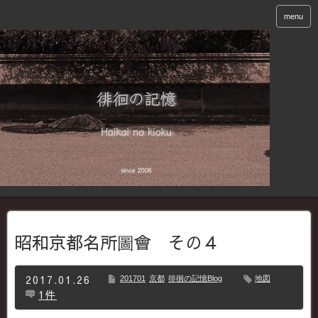
menu
昭和京都名所圖會 その４
2017.01.26
201701
京都
徘徊の記憶Blog
地図
1件