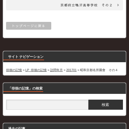
京都府立鴨沂高等学校 その２
トップページに戻る
サイト ナビゲーション
徘徊の記憶
>
LP_徘徊の記憶
>
訪問年月
>
201701
>
昭和京都名所圖會 その４
「徘徊の記憶」の検索
過去の記事