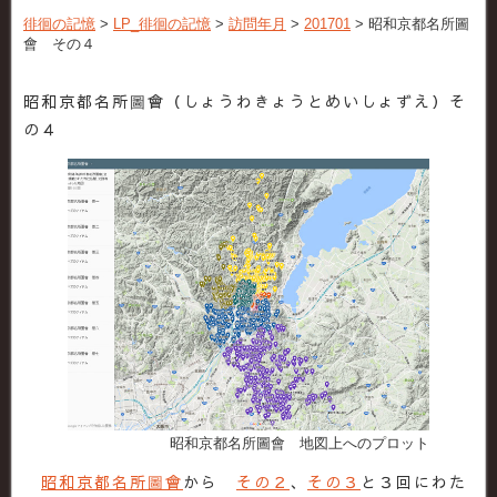
徘徊の記憶
>
LP_徘徊の記憶
>
訪問年月
>
201701
>
昭和京都名所圖
會 その４
昭和京都名所圖會（しょうわきょうとめいしょずえ）そ
の４
昭和京都名所圖會 地図上へのプロット
昭和京都名所圖會
から
その２
、
その３
と３回にわた