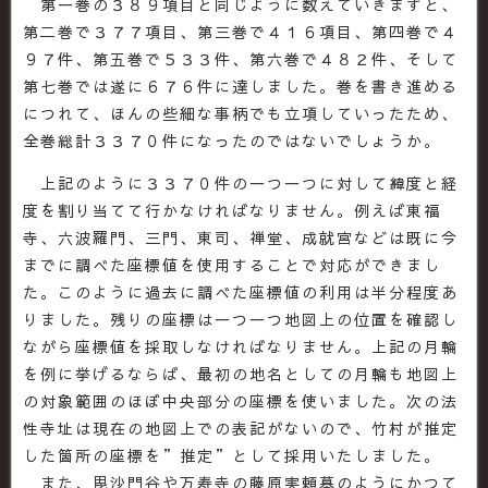
第一巻の３８９項目と同じように数えていきますと、
第二巻で３７７項目、第三巻で４１６項目、第四巻で４
９７件、第五巻で５３３件、第六巻で４８２件、そして
第七巻では遂に６７６件に達しました。巻を書き進める
につれて、ほんの些細な事柄でも立項していったため、
全巻総計３３７０件になったのではないでしょうか。
上記のように３３７０件の一つ一つに対して緯度と経
度を割り当てて行かなければなりません。例えば東福
寺、六波羅門、三門、東司、禅堂、成就宮などは既に今
までに調べた座標値を使用することで対応ができまし
た。このように過去に調べた座標値の利用は半分程度あ
りました。残りの座標は一つ一つ地図上の位置を確認し
ながら座標値を採取しなければなりません。上記の月輪
を例に挙げるならば、最初の地名としての月輪も地図上
の対象範囲のほぼ中央部分の座標を使いました。次の法
性寺址は現在の地図上での表記がないので、竹村が推定
した箇所の座標を”推定”として採用いたしました。
また、毘沙門谷や万寿寺の藤原実頼墓のようにかつて