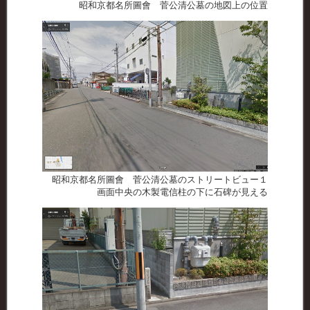
昭和京都名所圖會 菅公清公墓の地図上の位置
昭和京都名所圖會 菅公清公墓のストリートビュー１
画面中央の木製電信柱の下に石碑が見える