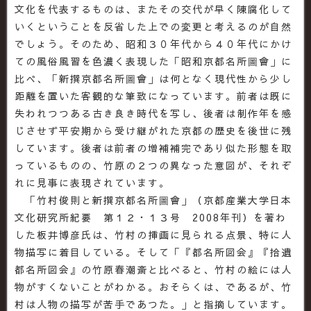
文化を代表するものは、またその交代が早く陳腐化して
いくということを反省した上での変更と考えるのが自然
でしょう。そのため、昭和３０年代から４０年代にかけ
ての風俗風習を色濃く表現した「昭和京都名所圖會」に
比べ、「新撰京都名所圖會」は何となく現代性から少し
距離を置いた客観的な筆致になっています。前者は既に
失われつつある古き良き時代を写し、後者は制作年を感
じさせず平安期から受け継がれた京都の歴史を後世に残
しています。後者は前者の増補補完であり似た形態を取
っているものの、竹原の２つの異なった意図が、それぞ
れに見事に表現されています。
「竹村俊則と新撰京都名所圖會」（京都産業大学日本
文化研究所紀要 第１２・１３号 2008年刊）を著わ
した板井博彦氏は、竹村の挿画に見られる点景、特に人
物描写に着目している。そして「『都名所図会』『拾遺
都名所図会』の竹原春潮斎と比べると、竹村の絵には人
物がすくないことがわかる。おそらくは、であるが、竹
村は人物の描写が苦手であつた。」と指摘しています。