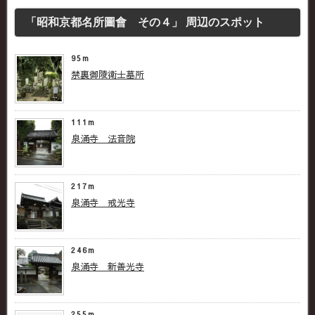
「昭和京都名所圖會 その４」 周辺のスポット
95m
禁裏御陵衛士墓所
111m
泉涌寺 法音院
217m
泉涌寺 戒光寺
246m
泉涌寺 新善光寺
255m