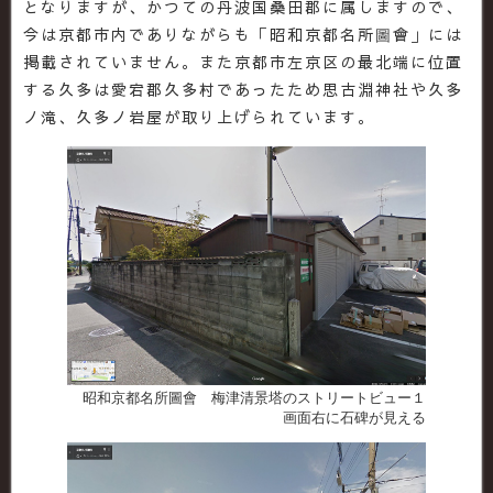
となりますが、かつての丹波国桑田郡に属しますので、
今は京都市内でありながらも「昭和京都名所圖會」には
掲載されていません。また京都市左京区の最北端に位置
する久多は愛宕郡久多村であったため思古淵神社や久多
ノ滝、久多ノ岩屋が取り上げられています。
昭和京都名所圖會 梅津清景塔のストリートビュー１
画面右に石碑が見える