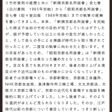
り竹村俊則の経歴と共に「新撰京都名所圖會」全七巻
（白川書院 1965年完結）から「昭和京都名所圖會」
全七巻（駸々堂出版 1989年完結）までの執筆の経緯
を書いてきました。本来、「新撰京都名所圖會」を完結
した時点で当初の竹村の目的が完了していたはずでした
が、彼が予想していた以上に社会の変化が激しかったこ
と、そして自らの手による挿画が時代から取り残されて
行ったことが、二度目の執筆に向わせたと思います。そ
の反省があったため、「昭和京都名所圖會」は「新撰京
都名所圖會」とは異なった纏め方となったように見えま
す。目次を見ても気が付きますが、後者の取り上げる項
目の中で近代以降のものが確かに少なくなっています。
前者では京都電々ビル、京都新聞社、京都商工会議所、
NHK京都放送局、島津製作所三條工場、大丸京都店、大
阪ガス京都工場など、京都の近代化を象徴する施設を積
極的に取り上げていました。しかし後者では、そのよう
な選択がほとんど見られなくなりました。その分、江戸
時代以前の京都について着目しています。つまり新しい