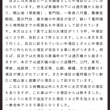
目次には大項目と一文字頭落ちした中項目の２つに分
けられています。例えば東福寺の下には通天橋から始ま
り、開山堂（常楽庵）、普門院、一条家八代墓、最勝金
剛院、毘沙門谷、偃月橋の中項目が並び、続いて竜吟庵
から南明院までの塔頭名も中項目として記されていま
す。本文は２４７頁で上記の大項目が１１９件、中項目
は１２５件、合計２４７件となります。しかし本文を見
て行くと、目次に記されていない中項目とさらに中項目
の下に作られた小項目が存在する事に気がつきます。例
えば、目次では大項目の東福寺の下は通天橋から始まり
ますが、本文では通天橋の前に六波羅門、三門、東司、
禅堂、成就宮、十三重石塔、仏殿、銅鐘、方丈庭園の９
項目が挿入されています。また中項目の竜吟庵の下に新
たに開山堂と庭園が小項目として記されています。
このような３段構成以外にも文中に太文字表示の項目
もありますが、これ等はデータ項目からは除きました。
このように本文で追加された項目１４２件を加えると第
一巻全体で３８９項目になりました。