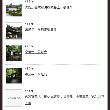
416m
宮内庁書陵部月輪陵墓監区事務所
417m
泉涌寺 今熊野観音寺
429m
泉涌寺 善能寺
430m
泉涌寺 来迎院
441m
久邇宮墓地 後伏見天皇廿世皇孫 多嘉王墓（久）以下
四墓