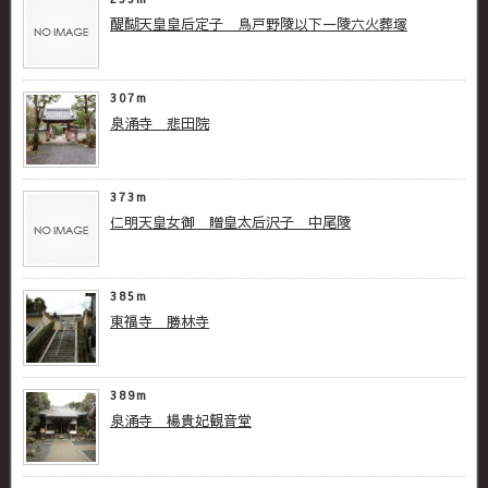
醍醐天皇皇后定子 鳥戸野陵以下一陵六火葬塚
307m
泉涌寺 悲田院
373m
仁明天皇女御 贈皇太后沢子 中尾陵
385m
東福寺 勝林寺
389m
泉涌寺 楊貴妃観音堂