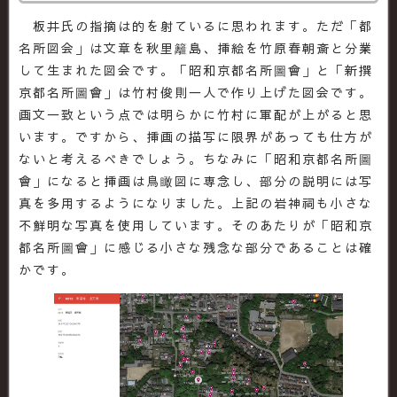
板井氏の指摘は的を射ているに思われます。ただ「都
名所図会」は文章を秋里籬島、挿絵を竹原春朝斎と分業
して生まれた図会です。「昭和京都名所圖會」と「新撰
京都名所圖會」は竹村俊則一人で作り上げた図会です。
画文一致という点では明らかに竹村に軍配が上がると思
います。ですから、挿画の描写に限界があっても仕方が
ないと考えるべきでしょう。ちなみに「昭和京都名所圖
會」になると挿画は鳥瞰図に専念し、部分の説明には写
真を多用するようになりました。上記の岩神祠も小さな
不鮮明な写真を使用しています。そのあたりが「昭和京
都名所圖會」に感じる小さな残念な部分であることは確
かです。