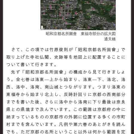
昭和京都名所圖會 東福寺部分の拡大図
通天橋
さて、この項では竹原俊則が「昭和京都名所圖會」で
取り上げた寺社仏閣、史跡等を地図上に配置することに
ついて書いて行きます。
先ず「昭和京都名所圖會」の構成から見て行きましょ
う。全七巻は洛東―上から始まり、洛東―下、洛北、洛
西、洛中、洛南、南山城とつながります。つまり洛東の
東福寺から始まり北上し、反時計回りに京都の西南部分
までを書いた後、さらに洛中から洛南に下り最後は奈良
県との県境まで及んでいます。この範囲は京都府の中に
納まっているものの京都市の外郭に位置する多くの市町
村までを含んでいます。凡例や第六巻のあとがきを読ん
でも、ただ京都の名所ということ以外は何から範囲を定