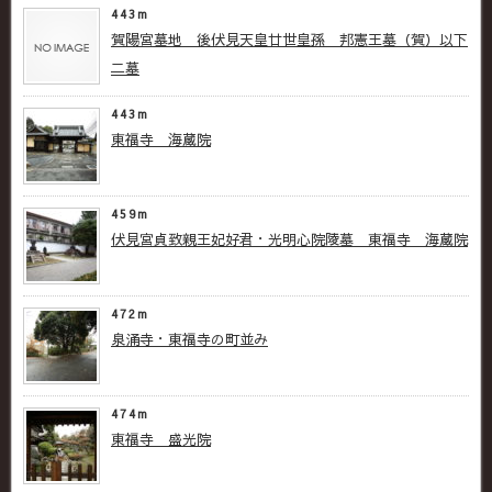
443m
賀陽宮墓地 後伏見天皇廿世皇孫 邦憲王墓（賀）以下
二墓
443m
東福寺 海蔵院
459m
伏見宮貞致親王妃好君・光明心院陵墓 東福寺 海蔵院
472m
泉涌寺・東福寺の町並み
474m
東福寺 盛光院