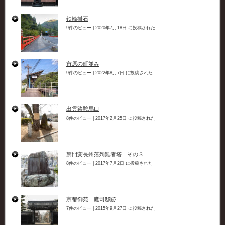
鉄輪掛石
9件のビュー
|
2020年7月18日 に投稿された
市原の町並み
9件のビュー
|
2022年8月7日 に投稿された
出雲路鞍馬口
8件のビュー
|
2017年2月25日 に投稿された
禁門変長州藩殉難者塔 その３
8件のビュー
|
2017年7月2日 に投稿された
京都御苑 鷹司邸跡
7件のビュー
|
2015年9月27日 に投稿された