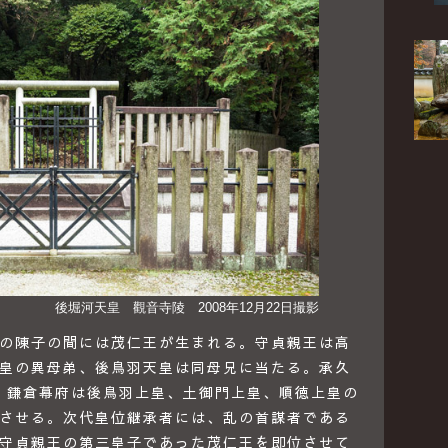
後堀河天皇 觀音寺陵 2008年12月22日撮影
の陳子の間には茂仁王が生まれる。守貞親王は高
皇の異母弟、後鳥羽天皇は同母兄に当たる。承久
り、鎌倉幕府は後鳥羽上皇、土御門上皇、順徳上皇の
させる。次代皇位継承者には、乱の首謀者である
守貞親王の第三皇子であった茂仁王を即位させて