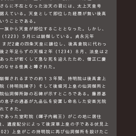
さらに不在となった治天の君には、太上天皇号
据えている。天皇として即位した経歴が無い後高
いうことである。
一族から天皇が即位することとなった。しかし、
（1223）５月には崩御している。貞永元年
は、まだ2歳の四条天皇に譲位し、後高倉院に代わっ
後２年足らずの天福２年（1234）８月、法皇は２
あったが若くして急な死を迎えたため、僧正仁慶
のなせる怪異と噂された。
崩御されるまでの約１３年間、持明院は後高倉上
院（持明院陳子）そして後堀河上皇の仙洞御所と
院仙洞御所跡の石碑が示すところである。藤原基
の息子の通基が九品仏を安置し命名した安楽光院
れてきた。
であった室町院（暉子内親王）がこの地に居住
没後、遺産配分によって後深草上皇の子である伏見上
302）上皇がこの持明院に再び仙洞御所を設けたこ