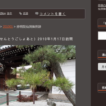
徘徊の
仙洞御
コメントを書く
log
洛中
史跡
「
>
201001
>
持明院仙洞御所跡
んとうごしょあと）2010年1月17日訪問
過
過
去
の
記
事
投