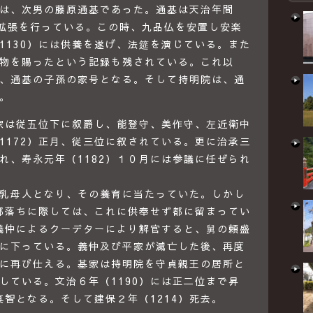
は、次男の藤原通基であった。通基は天治年間
築・拡張を行っている。この時、九品仏を安置し安楽
1130）には供養を遂げ、法筵を演じている。また
物を賜ったという記録も残されている。これ以
、通基の子孫の家号となる。そして持明院は、通
。
家は従五位下に叙爵し、能登守、美作守、左近衛中
1172）正月、従三位に叙されている。更に治承三
れ、寿永元年（1182）１０月には参議に任ぜられ
乳母人となり、その養育に当たっていた。しかし
の都落ちに際しては、これに供奉せず都に留まってい
曾義仲によるクーデターにより解官すると、舅の頼盛
に下っている。義仲及び平家が滅亡した後、再度
に再び仕える。基家は持明院を守貞親王の居所と
している。文治６年（1190）には正二位まで昇
真智となる。そして建保２年（1214）死去。