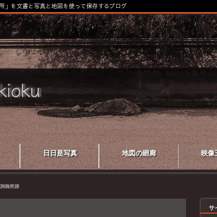
所」を文書と写真と地図を使って保存するブログ
日日是写真
地図の廻廊
映像
洞御所跡
サ