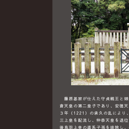
藤原基家が仕えた守貞親王と娘
倉天皇の第二皇子であり、安徳天
３年（1221）の承久の乱によ
三上皇を配流し、仲恭天皇を退位
後鳥羽上皇の直系子孫を排除し、