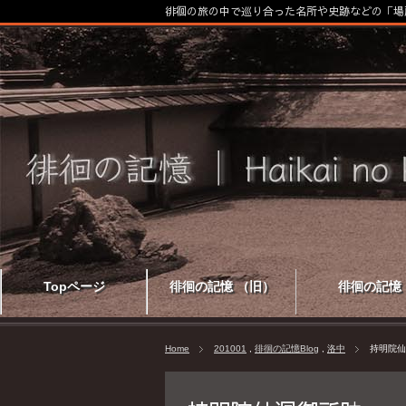
徘徊の旅の中で巡り合った名所や史跡などの「場
Topページ
徘徊の記憶 （旧）
徘徊の記憶
Home
201001
,
徘徊の記憶Blog
,
洛中
持明院仙