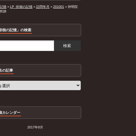
記憶
>
LP_徘徊の記憶
>
訪問年月
>
201001
>
持明院
所跡
徘徊の記憶」の検索
去の記事
稿カレンダー
2017年8月