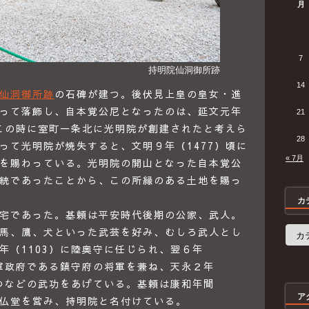
月
7
持明院仙洞御所跡
14
仙洞御所跡
の石碑が建つ。後伏見上皇の皇女・進
って落飾し、自本覚公尼となったのは、延文元年
21
。この時に室町一条北に光明院が創建されたと考えら
28
って光明院が焼失すると、文明９年（1477）頃に
« 7月
を賜わっている。光明院の開山となった自本覚公
統であったことから、この所縁のある土地を賜っ
カ
宅であった。基頼は平安時代後期の公家、武人。
カ
馬、鷹、犬といった武芸を好み、むしろ武人とし
テ
年（1103）に陸奥守に任じられ、翌６年
ゴ
リ
た軍政府である鎮守府の将軍を兼ね、天永２年
ー
討つなどの武功をあげている。基頼は康和年間
ア
に持仏堂を営み、持明院と名付けている。