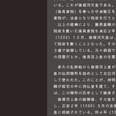
いる。これが後堀河天皇である。
（後高倉院）を奉った守貞親王を
倉院が、法皇となり院政を行うと
以上の経緯により、藤原基頼の
院政を敷いた後高倉院も貞応２年
（1232）１０月、後堀河天皇
て院政を敷くこととなった。その
３歳で崩御している。元々病弱で
の怨霊だとか、後鳥羽上皇の生霊
承久の乱終結から後堀河上皇が
皇の仙洞御所を始めとして北白河
して使われた。このことが、持明
頼が邸宅の中に持仏堂を建て、そ
は、この御所の氏寺として継承さ
後堀河上皇の崩御後、その皇女
し、正安２年（1300）５月の
皇に相続されている。同４年（1