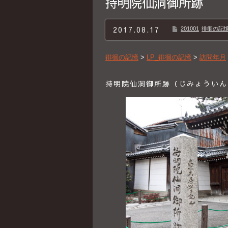
持明院仙洞御所跡
2017.08.17
201001
徘徊の記憶B
徘徊の記憶
>
LP_徘徊の記憶
>
訪問年月
持明院仙洞御所跡（じみょういんせ