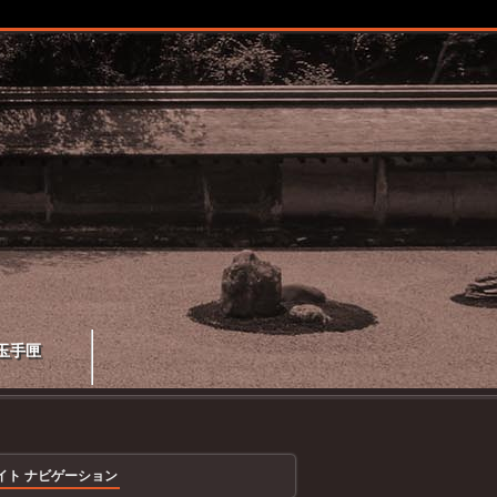
玉手匣
イト ナビゲーション