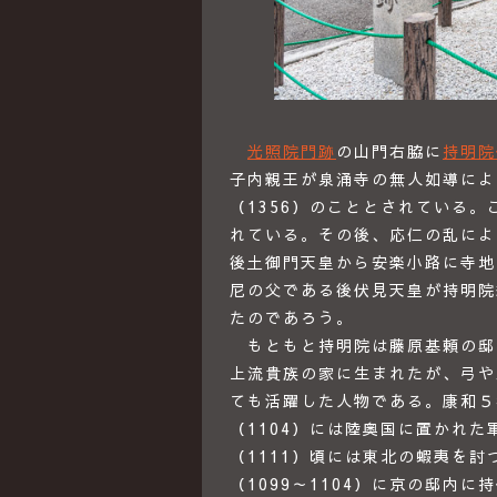
光照院門跡
の山門右脇に
持明院
子内親王が泉涌寺の無人如導によ
（1356）のこととされている
れている。その後、応仁の乱によ
後土御門天皇から安楽小路に寺地
尼の父である後伏見天皇が持明院
たのであろう。
もともと持明院は藤原基頼の邸
上流貴族の家に生まれたが、弓や
ても活躍した人物である。康和５
（1104）には陸奥国に置かれ
（1111）頃には東北の蝦夷を
（1099～1104）に京の邸内