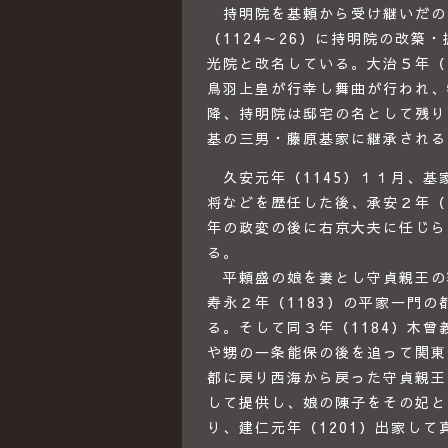
持明院を基頼から受け継いだの
（1124～26）に持明院の改
光院と改名している。大治５年（
鳥羽上皇が行幸し舞曲が行われ、
降、持明院は邸宅の名として残り
基の三男・藤原基家に継承される
久安元年（1145）１１月、基
将などを歴任した後、承安２年（
年の政変の後に右京大夫に任じら
る。
平頼盛の娘を妻とし守貞親王の
寿永２年（1183）の平家一門
る。そして同３年（1184）木
や甥の一条能保の後を追って関東
都に戻り西海から戻った守貞親王
して提供し、娘の陳子をその妃と
り、建仁元年（1201）出家して