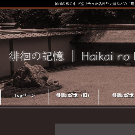
徘徊の旅の中で巡り合った名所や史跡などの「場
Topページ
徘徊の記憶 （旧）
徘徊の記憶