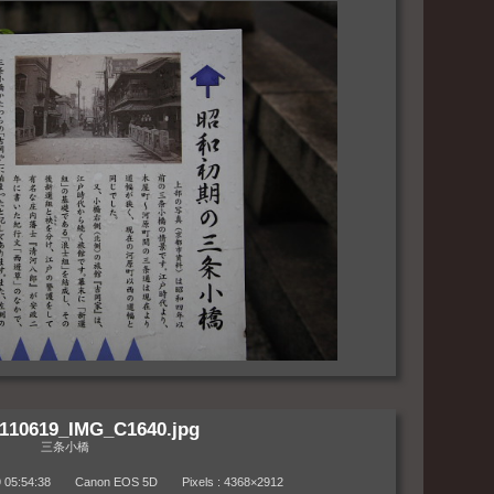
110619_IMG_C1640.jpg
三条小橋
:54:38 Canon EOS 5D Pixels : 4368×2912