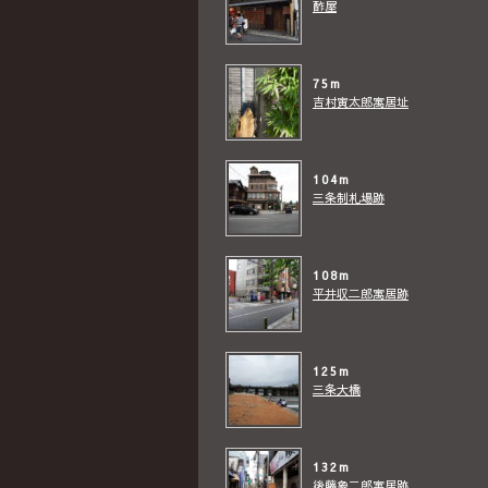
酢屋
75m
吉村寅太郎寓居址
104m
三条制札場跡
108m
平井収二郎寓居跡
125m
三条大橋
132m
後藤象二郎寓居跡