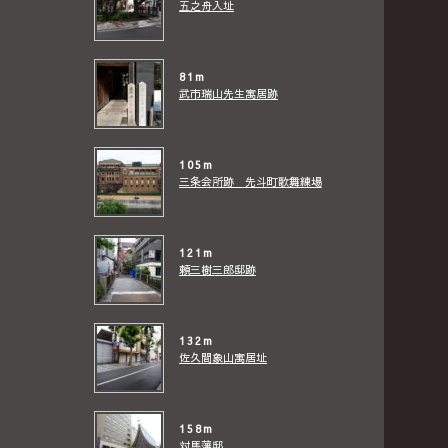
五之舟入址
81m
武市瑞山先生寓居跡
105m
三条会所跡 先斗町歌舞練場
121m
頼三樹三郎邸跡
132m
佐久間象山寓居址
158m
対馬藩邸