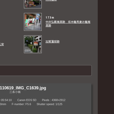
173m
中井弘蔵寓居跡 坂本龍馬妻お龍寓
居跡
加賀藩邸跡
五宮
110619_IMG_C1639.jpg
三条小橋
:54:10 Canon EOS 5D Pixels : 4368×2912
 F-number: F5.6 Shutter speed: 1/125