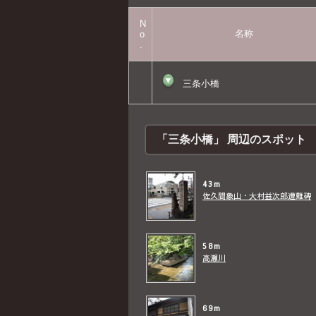
N
名称
o
.
▼
三条小橋
「三条小橋」 周辺のスポット
43m
佐久間象山・大村益次郎遭難碑
58m
高瀬川
69m