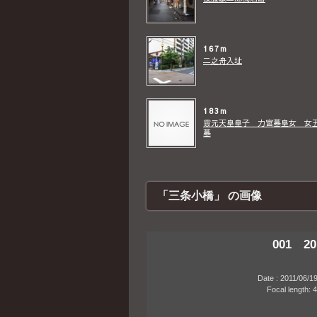
167m
二之舟入址
183m
靈元天皇皇子 力宮墓 皇女 女
墓
「三条小橋」 の画像
001 20
Date : 2011/06/19 05
Focal length: 40mm