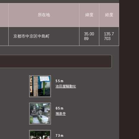
所在地
緯度
経度
35.00
135.7
京都市中京区中島町
89
703
55m
池田屋騒動址
65m
瑞泉寺
73m