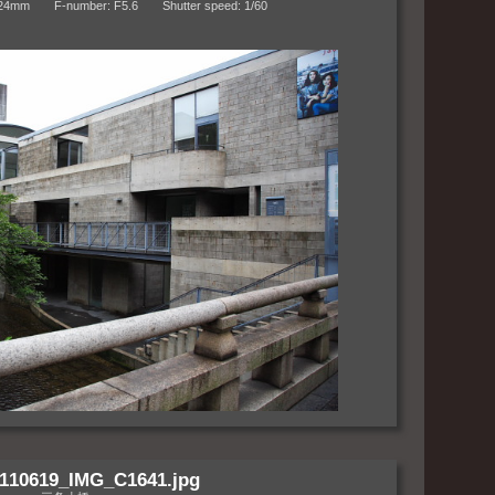
m F-number: F5.6 Shutter speed: 1/60
110619_IMG_C1641.jpg