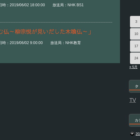
：2019/06/02 18:00:00 放送局：NHK BS1
3
む仏～柳宗悦が見いだした木喰仏～」
10
時：2019/06/02 9:00:00 放送局：NHK教育
17
24
« 5月
タ
TV
カ
20