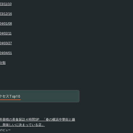
23/11/10
23/12/16
24/01/08
24/02/11
24/03/27
24/04/01
分類
クセスTop10
井善晴の美食探訪４時間SP 「春の横浜中華街と鎌
 美味しいに決まっている店」
件のビュー