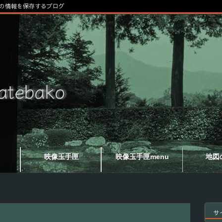
の情報を保存するブログ
映像玉手匣
映像玉手匣menu
地図
サ