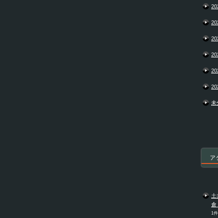
20
20
20
20
20
20
未
ア
土
倉
1