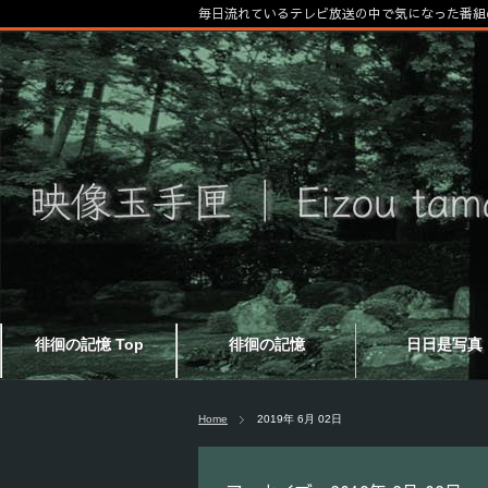
毎日流れているテレビ放送の中で気になった番組
徘徊の記憶 Top
徘徊の記憶
日日是写真
Home
2019年 6月 02日