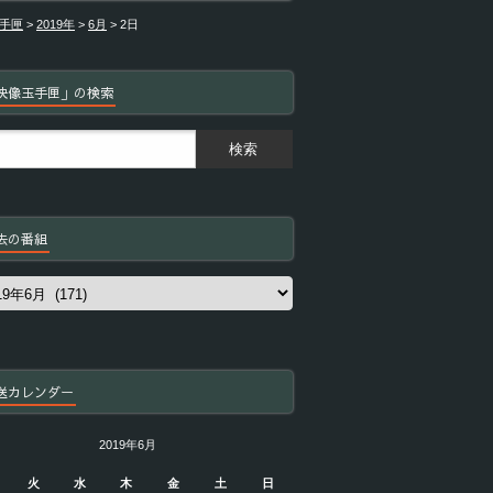
手匣
>
2019年
>
6月
>
2日
映像玉手匣」の検索
去の番組
送カレンダー
2019年6月
火
水
木
金
土
日