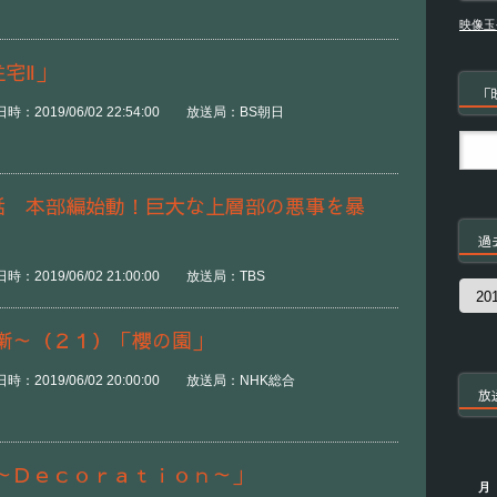
映像玉
住宅Ⅱ」
「
：2019/06/02 22:54:00 放送局：BS朝日
７話 本部編始動！巨大な上層部の悪事を暴
過
：2019/06/02 21:00:00 放送局：TBS
過
去
の
噺～（２１）「櫻の園」
番
組
：2019/06/02 20:00:00 放送局：NHK総合
放
～Ｄｅｃｏｒａｔｉｏｎ～」
月