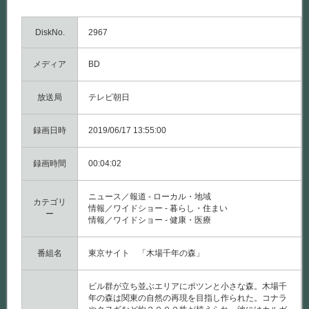
DiskNo.
2967
メディア
BD
放送局
テレビ朝日
録画日時
2019/06/17 13:55:00
録画時間
00:04:02
ニュース／報道 - ローカル・地域
カテゴリ
情報／ワイドショー - 暮らし・住まい
ー
情報／ワイドショー - 健康・医療
番組名
東京サイト 「木場千年の森」
ビル群が立ち並ぶエリアにポツンと小さな森。木場千
年の森は関東の自然の再現を目指し作られた。コナラ