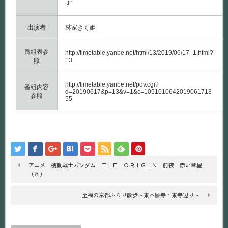
す"
出演者
林家きく姫
番組表参
http://timetable.yanbe.net/html/13/2019/06/17_1.html?
13
照
http://timetable.yanbe.net/pdv.cgi?
番組内容
d=20190617&p=13&v=1&c=1051010642019061713
参照
55
アニメ 機動戦士ガンダム ＴＨＥ ＯＲＩＧＩＮ 前夜 赤い彗星
（８）
至福の京都ふらり散歩～東本願寺・東寺辺り～