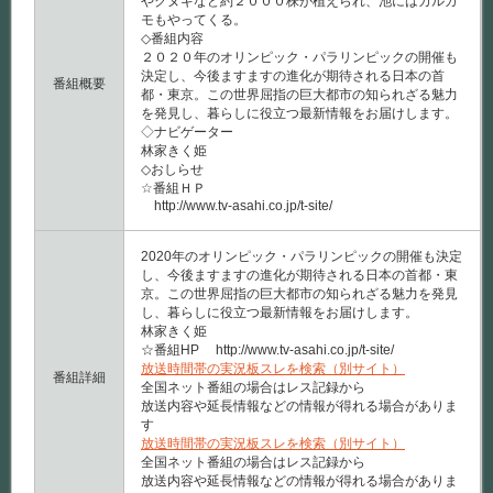
やクヌギなど約２０００株が植えられ、池にはカルガ
モもやってくる。
◇番組内容
２０２０年のオリンピック・パラリンピックの開催も
決定し、今後ますますの進化が期待される日本の首
番組概要
都・東京。この世界屈指の巨大都市の知られざる魅力
を発見し、暮らしに役立つ最新情報をお届けします。
◇ナビゲーター
林家きく姫
◇おしらせ
☆番組ＨＰ
http://www.tv-asahi.co.jp/t-site/
2020年のオリンピック・パラリンピックの開催も決定
し、今後ますますの進化が期待される日本の首都・東
京。この世界屈指の巨大都市の知られざる魅力を発見
し、暮らしに役立つ最新情報をお届けします。
林家きく姫
☆番組HP http://www.tv-asahi.co.jp/t-site/
放送時間帯の実況板スレを検索（別サイト）
番組詳細
全国ネット番組の場合はレス記録から
放送内容や延長情報などの情報が得れる場合がありま
す
放送時間帯の実況板スレを検索（別サイト）
全国ネット番組の場合はレス記録から
放送内容や延長情報などの情報が得れる場合がありま