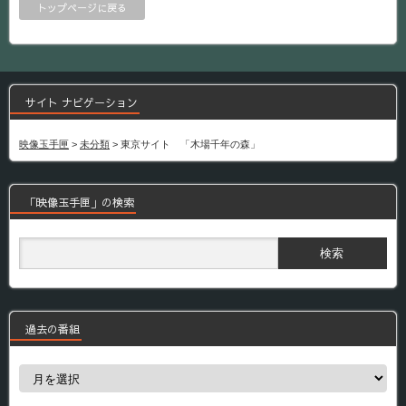
トップページに戻る
サイト ナビゲーション
映像玉手匣
>
未分類
>
東京サイト 「木場千年の森」
「映像玉手匣」の検索
過去の番組
過
去
の