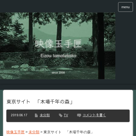
menu
東京サイト 「木場千年の森」
2019.06.17
コメントを書く
未分類
TV
映像玉手匣
>
未分類
>
東京サイト 「木場千年の森」