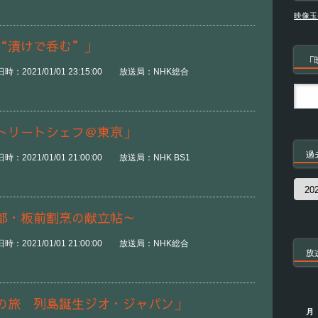
映像玉
“漬けで呑む”」
「
：2021/01/01 23:15:00 放送局：NHK総合
トリートシェフ＠東京」
過
：2021/01/01 21:00:00 放送局：NHK BS1
過
去
の
都・板前割烹の献立帖～
番
組
：2021/01/01 21:00:00 放送局：NHK総合
放
の旅 列島誕生ジオ・ジャパン」
月