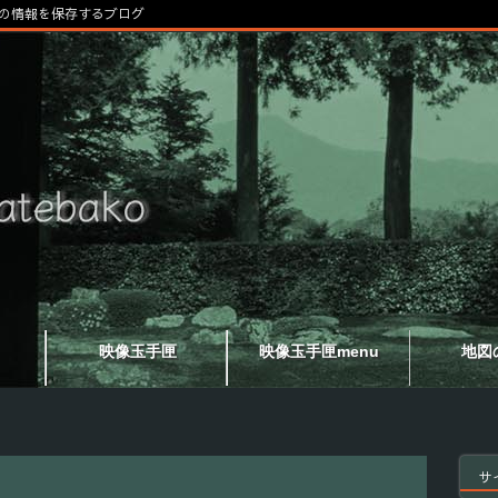
の情報を保存するブログ
映像玉手匣
映像玉手匣menu
地図
サ