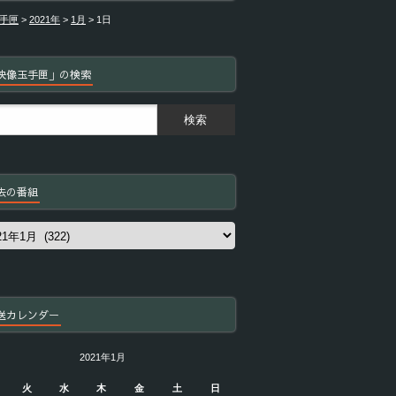
手匣
>
2021年
>
1月
>
1日
映像玉手匣」の検索
去の番組
送カレンダー
2021年1月
火
水
木
金
土
日