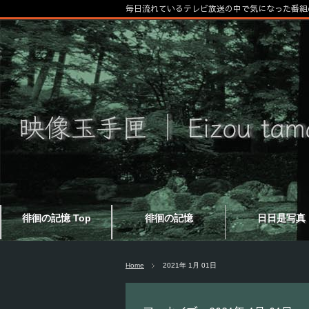
毎日流れているテレビ放送の中で気になった番組
徘徊の記憶 Top
徘徊の記憶
日日是写真
Home
2021年 1月 01日