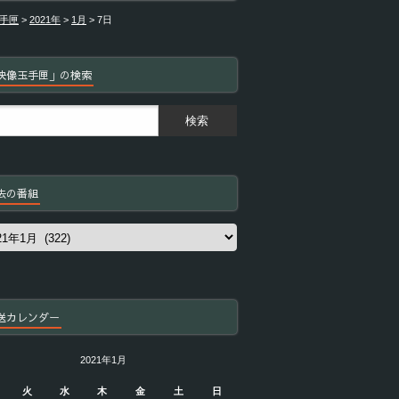
手匣
>
2021年
>
1月
>
7日
映像玉手匣」の検索
去の番組
送カレンダー
2021年1月
火
水
木
金
土
日