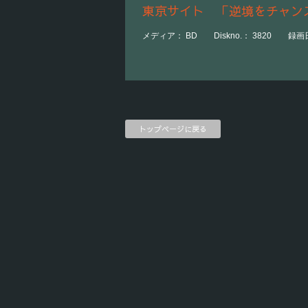
東京サイト 「逆境をチャン
メディア： BD Diskno.： 3820 録画日
トップページに戻る