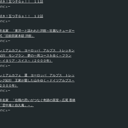
好き！五つ子Ｇｏ！！ １１話
件のビュー
好き！五つ子Ｇｏ！！ １２話
件のビュー
年名家 「東洋一と謳われた洋館～壮麗なチューダー
式「旧前田家本邸 洋館」
件のビュー
レミアムカフェ ヨーロッパ アルプス トレッキン
紀行 モンブラン 夢の一周コースを歩く～フラン
・イタリア・スイス～（２０００年）
件のビュー
レミアムカフェ 選 ヨーロッパ アルプス トレッ
ング紀行 王家が愛した山をゆく～ドイツアルプス～
２０００年）
件のビュー
年名家 「住職の思いがつなぐ奇跡の茶室～広尾 香林
「雲中庵と自久庵」～」
件のビュー