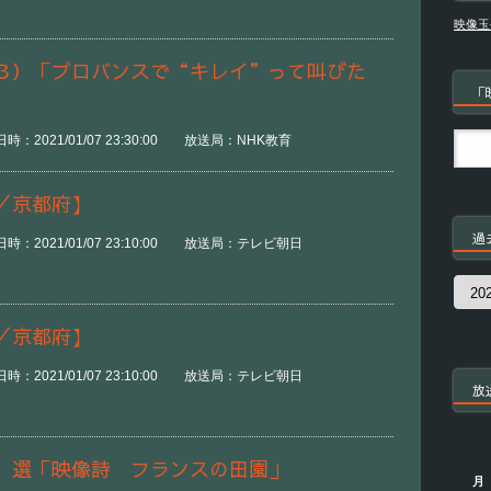
映像玉
３）「プロバンスで“キレイ”って叫びた
「
：2021/01/07 23:30:00 放送局：NHK教育
／京都府】
過
時：2021/01/07 23:10:00 放送局：テレビ朝日
過
去
の
／京都府】
番
組
時：2021/01/07 23:10:00 放送局：テレビ朝日
放
 選「映像詩 フランスの田園」
月