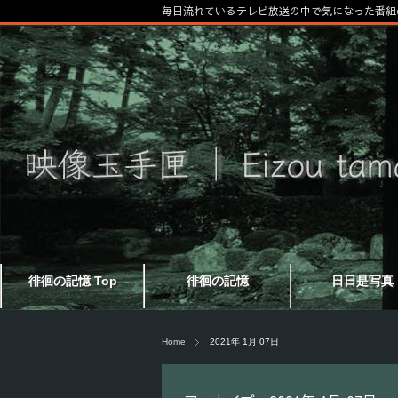
毎日流れているテレビ放送の中で気になった番組
徘徊の記憶 Top
徘徊の記憶
日日是写真
Home
2021年 1月 07日