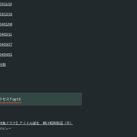
23/11/10
23/12/16
24/01/08
24/02/11
24/03/27
24/04/01
分類
クセスTop10
特集ドラマ】アイドル誕生 輝け昭和歌謡［字］
件のビュー