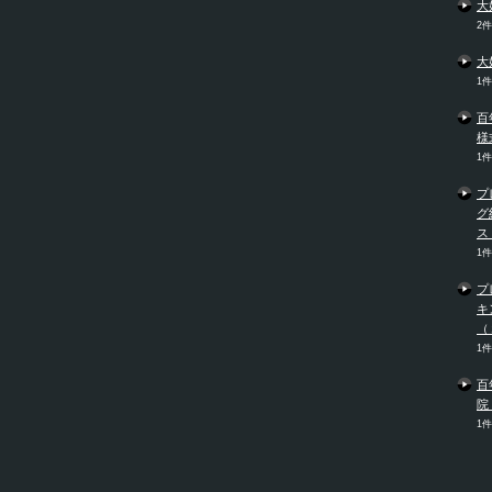
大
2
大
1
百
様
1
プ
グ
ス
1
プ
キ
（
1
百
院
1