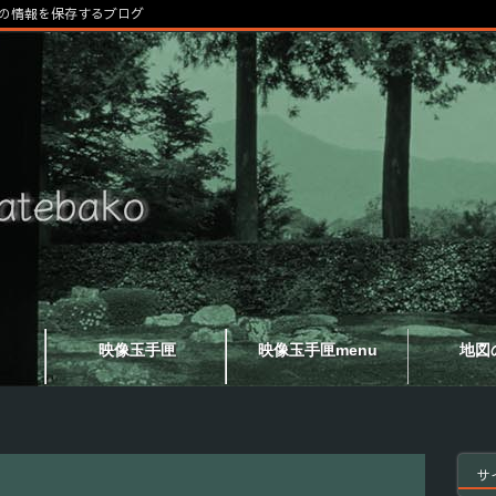
の情報を保存するブログ
映像玉手匣
映像玉手匣menu
地図
サ