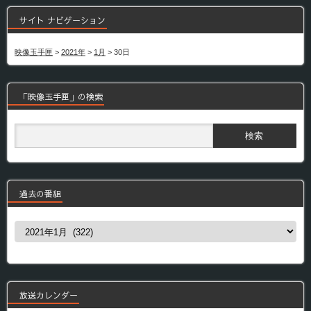
サイト ナビゲーション
映像玉手匣
>
2021年
>
1月
>
30日
「映像玉手匣」の検索
過去の番組
過
去
の
番
組
放送カレンダー